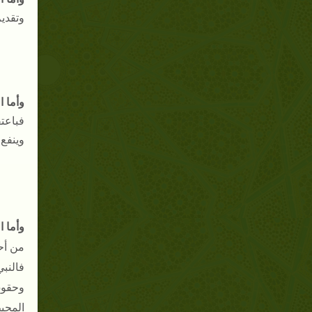
وتقديم
وأما ا
فباعت
وينفع 
وأما 
من أح
فالنب
وحقوق
المحيط