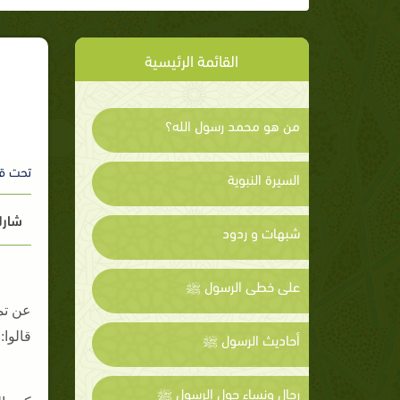
القائمة الرئيسية
من هو محمد رسول الله؟
تحت ق
السيرة النبوية
شارك
شبهات و ردود
على خطى الرسول ﷺ
عن تمي
أحاديث الرسول ﷺ
قالوا:
رجال ونساء حول الرسول ﷺ