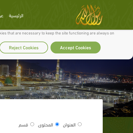
الرئيسية
عن
 to make our site work well for you and so we can continually improve it.
ies that are necessary to keep the site functioning are always on
Reject Cookies
Accept Cookies
العنوان
المحتوى
قسم