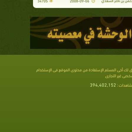
رحمن بن ناصر السعدي
34705
2008-09-06
 لك أخى المسلم الإستفادة من محتوى الموقع فى الإستخدام
خصى غير التجارى
394,402,152
شاهدات :