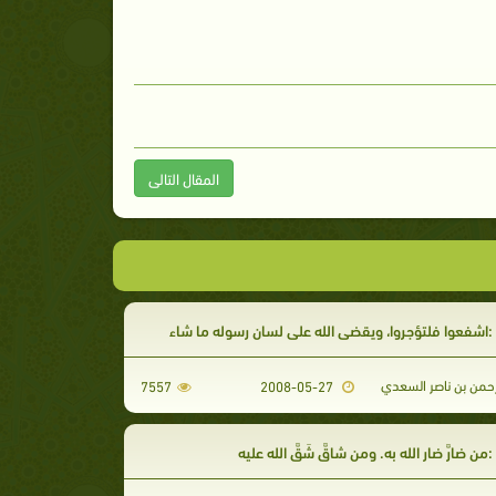
المقال التالى
اشفعوا فلتؤجروا، ويقضي الله على لسان رسوله ما شاء
رحمن بن ناصر السعدي
7557
2008-05-27
ن ضارَّ ضار الله به. ومن شاقَّ شَقَّ الله عليه