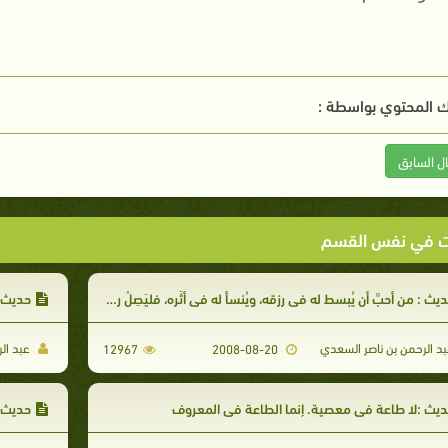
 المحتوي بواسطة :
ال السابق
ت في نفس القسم
يث : من أحبَّ أن يُبسط له في رزقه، ويُنسأ له في أثَره، فليَصِلْ رحمه
حديث :
د الرحمن بن ناصر السعدي
عبد ال
12967
2008-08-20
يث :لا طاعة في معصية. إنما الطاعة في المعروف
حديث :م