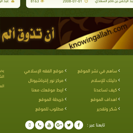
د الرحمن بن ناصر السعدي
عبد ال
8163
2008-07-01
ساهم في نشر الموقع
موقع الفقه الإسلامي
يحق
الش
دليلك للإسلام
مركز نور إنترناشيونال
الم
كيف تساعدنا
اربط موقعك معنا
اهداف الموقع
خريطة الموقع
شكر وتقدير
مطلوب للموقع
تابعنا عبر :