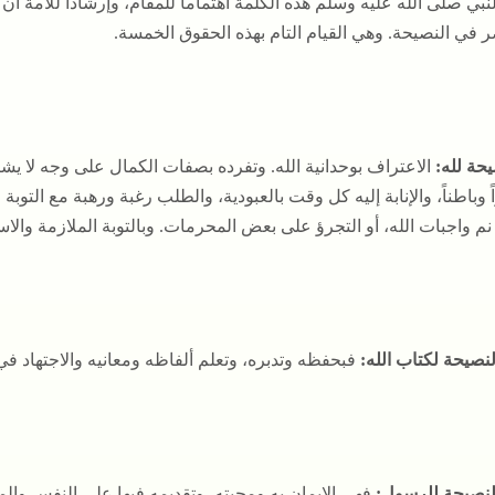
نبي صلى الله عليه وسلم هذه الكلمة اهتماماً للمقام، وإرشاداً للأمة أن
 في النصيحة. وهي القيام التام بهذه الحقوق الخمسة.
حة لله:
الاعتراف بوحدانية الله. وتفرده بصفات الكمال على وجه لا يشا
 وباطناً، والإنابة إليه كل وقت بالعبودية، والطلب رغبة ورهبة مع التوبة و
 واجبات الله، أو التجرؤ على بعض المحرمات. وبالتوبة الملازمة والاست
لنصيحة لكتاب الله:
فبحفظه وتدبره، وتعلم ألفاظه ومعانيه والاجتهاد ف
النصيحة للرسول:
فهي الإيمان به ومحبته، وتقديمه فيها على النفس والم