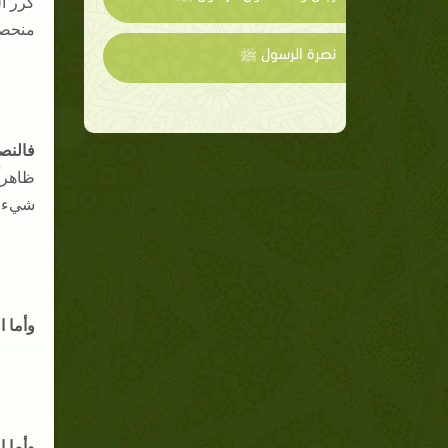
كرر ال
منحصر
نصرة الرسول ﷺ
فالنصي
ظاهراً
شيء نم
وأما ا
وأما 