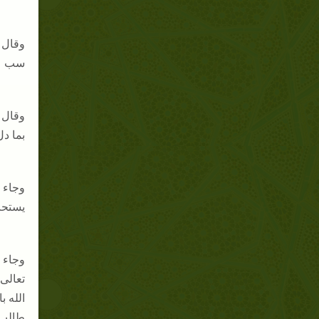
سب عل
بما د
يستحب
الله 
طالب،