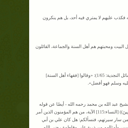
ه عنه فكذب عليهم لا يمتري فيه أحد، بل هم ينكرون
باع أهل البيت ومحبتهم هم أهل السنة والجماعة، القائلون
وجاء في كلامٍ له رحمه الله حول مسألة الاستسقاء (مجموعة الرسائل والمسائل النجدية: 1/65): «وقالوا [فقهاء أهل السنة]
ليه وسلم فهو أفضل».
ة النجدية: 1/249) وما بعدها:«وسئل -الشيخ عبد الله بن محمد رحمه الله - أيضًا عن قوله
تعالى: ((وَمَنْ يُشَاقِقْ الرَّسُولَ مِنْ بَعْدِ مَا تَبَيَّنَ لَهُ الْهُدَى وَيَتَّبِعْ غَيْرَ سَبِيلِ الْمُؤْمِنِينَ)) [النساء:115] الآية، من هم المؤمنون الذين أمر
ومن سار سيرتهم، فنسألكم: هل كان علي بن أبي
سن، وأمثالهم من ذرية علي وفاطمة رضي الله