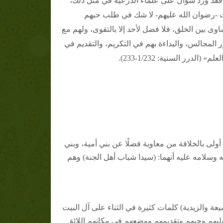
: فقد ورد سؤال على علماء الدرعية في مثل ذلك،
يت -رضوان الله عليهم- لا شك في طلب حبهم
وى بين الخلق، فلا فضل لأحد إلا بالتقوى، ولهم مع
 المجالس، والبداءة بهم في التكريم، والتقديم في
رر السنية: 1/232-233).
ي الله عنه أولى بالخلافة من معاوية فضلًا عن بني أمية، وبني
سلامه عليه أنهما: (سيدا شباب أهل الجنة) وهم
ة والزيدية) كلمات كثيرة في الثناء على آل البيت
وليهم وحبهم وتقديمهم ووضعهم في مكانهم اللائق