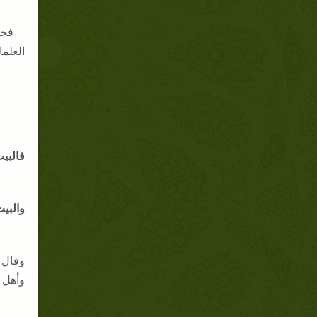
فجم
العلما
فالبيت
والبيت
وأهل 