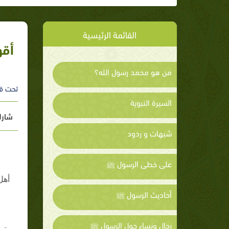
القائمة الرئيسية
أقو
من هو محمد رسول الله؟
تحت ق
السيرة النبوية
شارك
شبهات و ردود
على خطى الرسول ﷺ
أهل
أحاديث الرسول ﷺ
رجال ونساء حول الرسول ﷺ