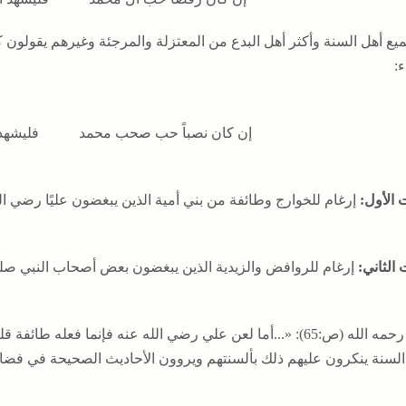
يع أهل السنة وأكثر أهل البدع من المعتزلة والمرجئة وغيرهم يقولون 
ء:
إن كان نصباً حب صحب محمد فليشهد الث
 الأول:
إرغام للخوارج وطائفة من بني أمية الذين يبغضون عليًا رضي ال
 الثاني:
إرغام للروافض والزيدية الذين يبغضون بعض أصحاب النبي صلى 
وقال رحمه الله (ص:65): «...أما لعن علي رضي الله عنه فإنما فع
السنة ينكرون عليهم ذلك بألسنتهم ويروون الأحاديث الصحيحة في فضا