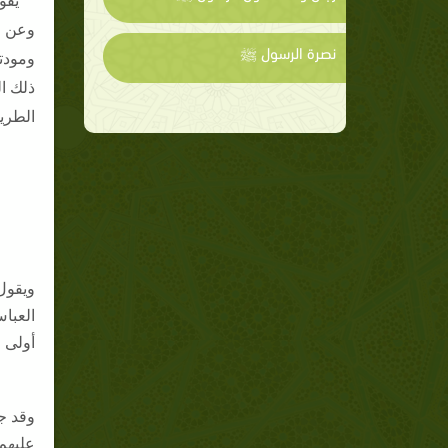
يقو
وعن ج
نصرة الرسول ﷺ
ومودته
ذلك ال
الطريق
العبا
أولى م
وقد جا
عليهم