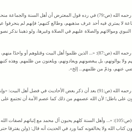
وقال رحمه الله (ص:79) في رده قول المعترض أن أهل السنة وال
اعة لا يمتري فيه أحد عرف مذهبهم، وطالع كتبهم؛ فإنهم لم ينحرفوا ع
النبوي وموالاتهم والصلاة عليهم في الصلاة وغيرها، ولو ذهبنا نذكر نص
وقال رحمه الله (ص:87): «... الذين ظلموا أهل البيت وقتلوهم أو و
م ولا يوالونهم، بل يبغضونهم ويعادونهم، ويلعنون من ظلمهم. وهذه كتبه
ضي عنهم، وذمّ من ظلمهم... إلخ».
وقال رحمه الله (ص:91) بعد أن ذكر بعض الأحاديث في فضل أهل الب
ن على باطل؛ لأن الله عصمهم من ذلك كما عصم الأمة أن تجتمع على ضل
وقال (ص:105): «... وأهل السنة كلهم يحبون آل محمد مع إثباتهم لصفات ا
ن كتاب الله ولا يخالفونه كما ورد في الحديث أنه قال: (ولن يفترقا حتى 