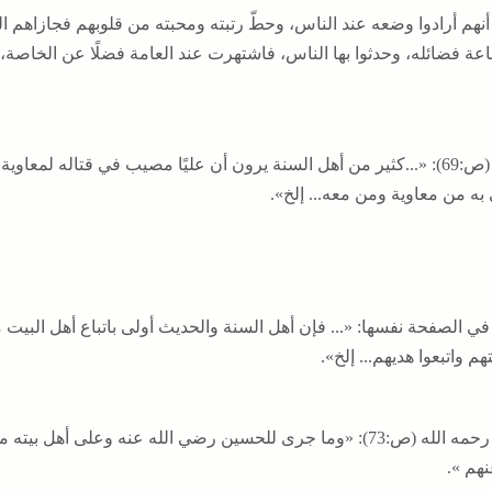
أنهم أرادوا وضعه عند الناس، وحطّ رتبته ومحبته من قلوبهم فجازاهم ا
عة فضائله، وحدثوا بها الناس، فاشتهرت عند العامة فضلًا عن الخاصة، و
وقال (ص:69): «...كثير من أهل السنة يرون أن عليًا مصيب في قتاله ل
به من معاوية ومن معه... إلخ».
ي الصفحة نفسها: «... فإن أهل السنة والحديث أولى باتباع أهل البيت 
م واتبعوا هديهم... إلخ».
وقال رحمه الله (ص:73): «وما جرى للحسين رضي الله عنه وعلى أ
نهم ».