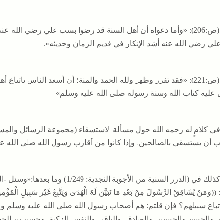
وقال (ص:206): «وأما دعواه أن أهل السنة قد رضوا بسب علي رضي الل
ي رضي الله عنه أشد الإنكار في قديم الزمان وحديثه».
وقال (ص:221): «فقد تقرر وظهر ولله الحمد والمنة؛ أن أسعد الناس بات
ل عليه كتاب الله وسنة رسوله صلى الله عليه وسلم».
 أن يستسقى بالصالحين، وإذا كانوا من أقارب رسول الله صلى الله ع
وجاء كذلك في (الدرر السنية من الأجوب
باتباع سبيلهم؟ فإن قلتم: هم أصحاب رسول الله صلى الله عليه وسلم 
 والحسن والحسين، والصادق، والباقر، والنفس الزكية، وحسن بن الح