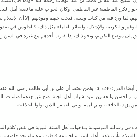
ل الشيخ عبد الله بن محمد بن عبد الوهاب رحمه الله: «وأما أهل البيت
واز نكاح الفاطمية غير الفاطمي، وكان الجواب عليه ما نصه: أهل الب
م، لما ورد فيه من كتاب وسنة، فيجب حبهم ومودتهم، إلا أن الإسلام سا
توقير والتكريم، والإجلال، ولسائر العلماء مثل ذلك، كالجلوس في صدور
 إلى موضع التكريم، ونحو ذلك، إذا تقارب أحدهم مع غيره في السن والعلم» (الد
ويقول أيضًا (الدرر: 1/246): «ونحن نعتقد أن علي بن أبي طالب رض
س. والحسن والحسين سيدا شباب أهل الجنة، صح عن جدهما صلوات الله و
ن يزيد بالخلافة، وبني أمية، وبني العباس الذين تولوا الخلافة».
ء في رسالته الموسومة بــ(جواب أهل السنة النبوية في نقض كلام الشيع
 السلام وأن مذهب أهل السنة والجماعة قاطبة - وعلماء نجد خاصة - ت