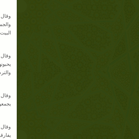
والجم
البيت 
يحبونه
والتر
يجمعو
يفارقو