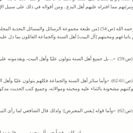
تبرئتهم مما افتراه عليهم أهل البدع.. ومن أقواله في ذلك على سبيل الإي
قال رحمه الله (ص:54) [من طبعة مجموعة الرسائل والمسائل النجدية
باتباعهم ومحبتهم [آل البيت] أهل السنة والجماعة القائلون بما دل عليه
دمونه على معاوية، بل وعلى من هو أفضل من معاوية... إلخ».
وقال (ص:61-62): «وأما سائر أهل السنة والجماعة فكلهم يتولون عليًا
 وكتبهم مشحونة بالثناء عليه ومحبته وموالاته، وجميع كتب الحديث مذكو
 قال الشافعي لما رأى التبديع لأهل الحق:
إن كان رفضاً حب آل محمد فليشهد الث