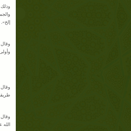
وذلك 
والجما
إلخ».
وأولى 
وقال ف
طريقته
الله ع