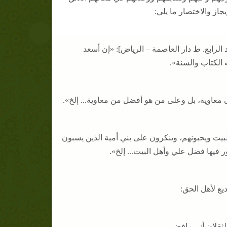
جاز والاختصار ما يلي:
 المجلد الرابع. ط دار العاصمة – الرياض]: «إن أسعد
 الكتاب والسنة».
 وأهل البيت ويحبونهم، وينكرون على بني أمية الذين يسبون
ر فيها فضل علي وأهل البيت... إلخ».
قلان أني رافضي