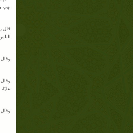
بهم، و
الناس 
وقال (ص:59): «... بل جميع أهل السنة يتولون عليًا وأهل البيت، ويق
عليًا،
وقال (ص:62): «وأما قوله [يعني المعترض]: ولذلك