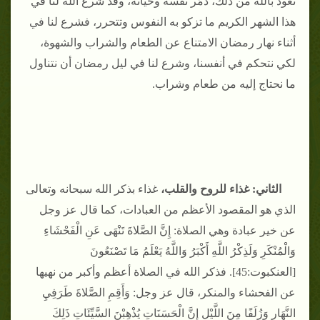
نعوذ بالله من ذلك، دمَّر نفسه وحياته، وقد شرع الله لنا في
هذا الشهر الكريم ما تزكو به النفوس وتتحرر، فشرع لنا في
أثناء نهار رمضان الامتناع عن الطعام والشراب والشهوة،
لكي نتحكم في أنفسنا، وشرع لنا في ليل رمضان أن نتناول
ما نحتاج إليه من طعام وشراب.
الثاني: غذاء للروح والقلب،
غذاء بذكر الله سبحانه وتعالى
الذي هو المقصود الأعظم من العبادات، كما قال عز وجل
عن خير عبادة وهي الصلاة: إِنَّ الصَّلاةَ تَنْهَى عَنِ الْفَحْشَاءِ
وَالْمُنْكَرِ وَلَذِكْرُ اللَّهِ أَكْبَرُ وَاللَّهُ يَعْلَمُ مَا تَصْنَعُونَ
[العنكبوت:45]. فذكر الله في الصلاة أعظم وأكبر من نهيها
عن الفحشاء والمنكر، قال عز وجل: وَأَقِمِ الصَّلاةَ طَرَفِيِ
النَّهَارِ وَزُلَفًا مِنَ اللَّيْلِ إِنَّ الْحَسَنَاتِ يُذْهِبْنَ السَّيِّئَاتِ ذَلِكَ