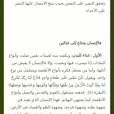
يتحقق النصر على النفس بحيث ينتج الانتصار عليها النصر
على الأعداء.
فالإنسان يحتاج إلى غذائين
الأ
ول : غذاء للبدن،
ويكفيه منه لقيمات يقمن صلبه، وأنواع
الملذات إذا تيسرت فبها ونعمت، وإلا فالإنسان لا يعيش من
أجلها، وأما من يشغل فكره بأنواع الأطعمة ويتململ من نوع
واحد، ويقول: (لَنْ نَصْبِرَ عَلَى طَعَامٍ وَاحِدٍ فَادْعُ لَنَا رَبَّكَ يُخْرِجْ
لَنَا مِمَّا تُنْبِتُ الأَرْضُ مِنْ بَقْلِهَا وَقِثَّائِهَا وَفُومِهَا وَعَدَسِهَا وَبَصَلِهَا)
[البقرة:61] ، فذهنه مشغول بالفوم والعدس والبصل وأنواع
الأطعمة كما تشتهي البهائم، فهذا الإنسان الذي همه في
شهوة بطنه وشهوة فرجه، وشهوة العلو والفساد في الأرض،