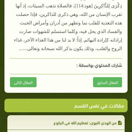
ذِكْرَى لِلذَّاكِرِينَ [هود:114]، فالصلاة تذهب السيئات، إذ أنها
تقرب الإنسان من الله، وهي ذكرى للذاكرين، فإذا حصلت
هذه التغذية للقلب نما وتطهر من أدران وأمراض الخبث
والفساد الذي يحل فيه، وكلما استسلم للشهوات صارت
إراداته كإرادة البهائم. إذاً: لا بد لنا من هذا الغذاء الآخر، غذاء
الروح والقلب، وذلك يكون بذكر الله سبحانه وتعالى.......
شارك المحتوي بواسطة :
المقال السابق
المقال التالى
مقالات في نفس القسم
من الهدي النبوي: تعظيم الله في الركوع