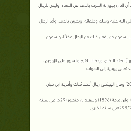
5وبالنظر إلى كلام أهل العلم نجد أن الذي يجوز له الضرب بالدف هن النساء، وليس للرجال
 الله عليه وسلم وخلفائه، ويضربن بالدف، وأما الرجال
سلف يسمون من يفعل ذلك من الرجال مخنثًا، ويسمون
رًا لعقد النكاح، وإدخالا للفرح والسرور على الزوجين .
 تعالى يهدينا إلى الصواب
1- حديث صحيح أخرجه أحمد (5/4 ) والبزار والطبراني في الكبير كما في المجمع (289/4) وقال الهيثمي رجال أحمد ثقات وأخرجه ابن حبان
2- حديث صحيح أخرجه أحمد (418/3) 259/ 4) والترمذي (1088) والنسائي (127/6 ( وابن ماجة (1896) وسعيد بن منصور (629) في سننه