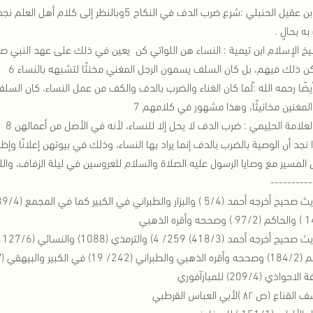
وقال ابن عقيل الحنبلي :شرع ضرب الدف في النكاح 
ه بحالٍ .
خ الإسلام ابن تيمية : النساء هن اللواتي كن يعين في ذلك على عهد النبي صلى
ن ذلك فيهم، بل كان السلف يسمون الرجل المغني مخنثًا لتشبهه بالنساء 6
يضًا رحمه الله :ّلما كان الغناء والضرب بالدف والكف من عمل النساء، كان ال
 المغنين مخانيثًا، وهذا مشهور في كلامهم 7
لعلامة الحلِيمي : ضرب الدف لا يحل إلا للنساء، لأنه في الأصل من أعمالهن 8
نجد أن الوصية بالضرب بالدف إنما يراد بها النساء، وذلك في بيوتهن إعلانًا وإظها
المسير مع وصايا الرسول عليه الصلاة والسلام للعروسين في ليلة الزفاف، والله
----------
بير والبيهقي (298/7)في سننه الكبرى