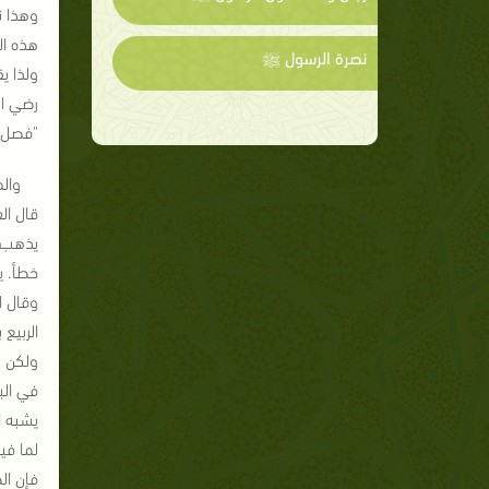
وهذا ن
هذه الد
نصرة الرسول ﷺ
ولذا ي
رضي ال
"فصل مابين 
والم
قال ال
يذهب ب
خطأ. ي
وقال ا
الربيع
ولكن ب
في الب
يشبه ا
لما في
فإن ال