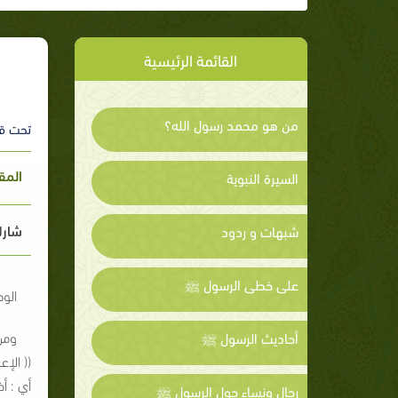
القائمة الرئيسية
من هو محمد رسول الله؟
تحت ق
المق
السيرة النبوية
شارك
شبهات و ردود
على خطى الرسول ﷺ
الو
ومن
أحاديث الرسول ﷺ
(( الإع
أي : أ
رجال ونساء حول الرسول ﷺ