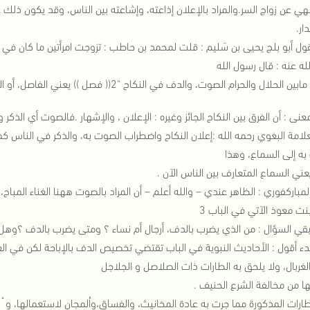
هي عن زواج السر.والمراد بالإعلان إذاعته، وإشاعته بين الناس، وقد يكون ذ
ار.
قول أبو بلج يحيى بن سَليم : قلت لمحمد بن حاطب : تزوجت امرأتين ما كان في
له عنه : قال رسول الله
الحلال والحرام الصوت، والدف في النكاح "2(( فصل )) يعني الفاصل، أو الفارق، أو المميز .
عنى : أن الفرق بين النكاح الجائز وغيره : الإعلان ، والإشهار .فالصوت أي الذكر 
علامة البغوي رحمه الله :إعلان النكاح واضطراب الصوت به، والذكر في الناس
ه إلى السماع، وهذا
عني السماع المتعارف بين الناس الآن .
لمباركفوري : الظاهر عندي – والله أعلم – أن المراد بالصوت ههنا الغناء المباح،
 بنت معوذ الآتي في الباب 3
قي السؤال : من الذي يضرب بالدف، أرجال أم نساء ؟ ومتى يضرب بالدف ؟وهل 
دء أقول : الأحاديث النبوية في الباب تقتضي تخصيص الدف بالإباحة لكن في الع
لغربال، ولا يلحق به الطارات ذات الصلاصل و الجلاجل
ها من مخالفة الشرع الحنيف .
طارات المذكورة مما جرت به عادة المخانيث، والفساق،واُلمجان لاستعمالها، و ْ تحر