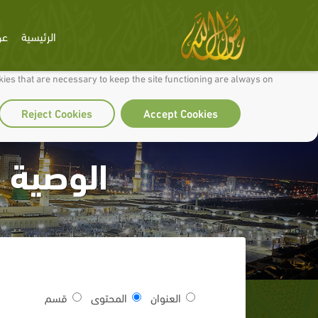
الرئيسية
عن
 to make our site work well for you and so we can continually improve it.
ies that are necessary to keep the site functioning are always on
Reject Cookies
Accept Cookies
الوصية ا
العنوان
المحتوى
قسم