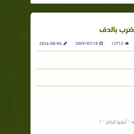
الضرب بالدف
2026/08/06
2009/07/18
12712
" أعلنوا النكاح " 1