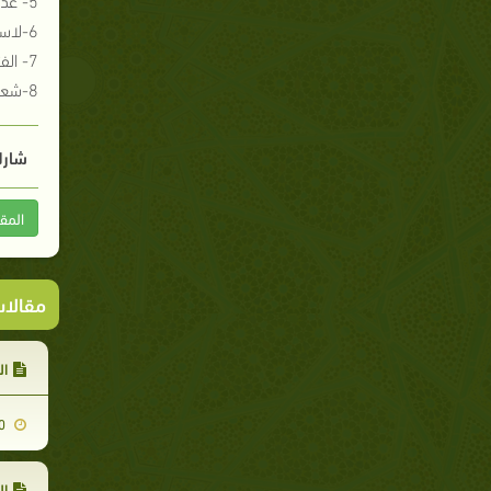
6-لاستقامة (277/1) لابن تيمية .
7- الفتاوى ( 566/565/11)لابن تيمية
8-شعب الإيمان (283/4) للبيهقي
شارك
المق
مقالا
ال
2010-10-10
ال