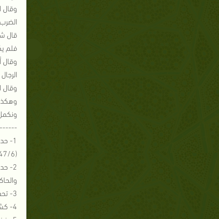
الضرب ب
قال شي
فلم يك
وقال أ
الرجال
وقال ا
وهكذا 
ونكمل 
------
(147/6 ) والحاكم (97/2 ) وصححه وأقره الذهبي
والحاكم (184/2) وصححه وأقره الذهبي والطبراني (242/ 19) في الك
3- تحفة الاحواذي (209/4) للمبارآفوري
4- كشف القناع (ص ٨٢ )لأبي العباس القرطبي
5- غذاء الألباب (151/1 ) للسفاريني