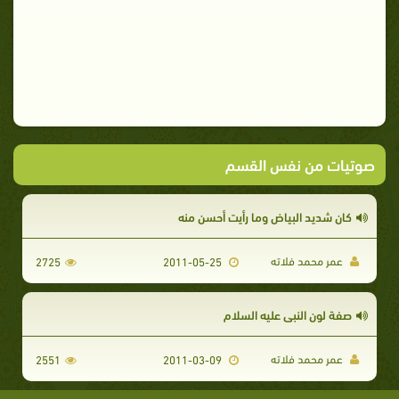
صوتيات من نفس القسم
كان شديد البياض وما رأيت أحسن منه
عمر محمد فلاته
2725
2011-05-25
صفة لون النبي عليه السلام
عمر محمد فلاته
2551
2011-03-09