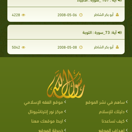
أبو بكر الشاطر
4228
2008-05-06
آية: 73_سورة : التوبة
أبو بكر الشاطر
5042
2008-05-08
ساهم في نشر الموقع
موقع الفقه الإسلامي
دليلك للإسلام
مركز نور إنترناشيونال
كيف تساعدنا
اربط موقعك معنا
اهداف الموقع
خريطة الموقع