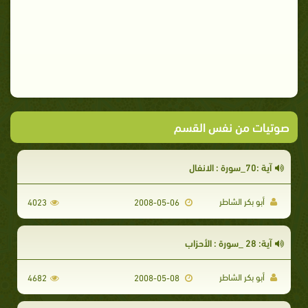
صوتيات من نفس القسم
آية :70_سورة : الانفال
أبو بكر الشاطر
4023
2008-05-06
آية: 28 _سورة : الأحزاب
أبو بكر الشاطر
4682
2008-05-08