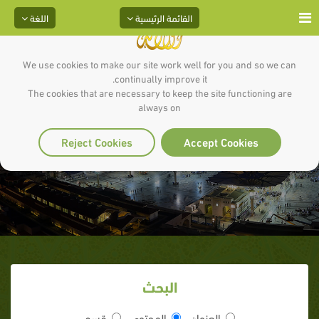
القائمة الرئيسية
اللغة
We use cookies to make our site work well for you and so we can
continually improve it.
The cookies that are necessary to keep the site functioning are
always on
آية: 1 _سورة : الطلاق
Reject Cookies
Accept Cookies
البحث
العنوان
المحتوى
قسم