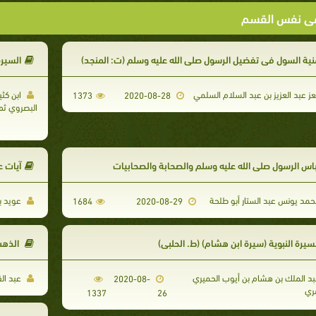
ى نفس القسم
نية السول في تفضيل الرسول صلى الله عليه وسلم (ت: المنجد)
السيرة
عز عبد العزيز بن عبد السلام السلمي
ابن كثي
1373
2020-08-28
البصروي ثم 
باس الرسول صلى الله عليه وسلم والصحابة والصحابيات
آيات ع
مد يونس عبد الستار أبو طلحة
عويد بن
1684
2020-08-29
سيرة النبوية (سيرة ابن هشام) (ط. الحلبي)
الذهب
د الملك بن هشام بن أيوب الحميري
عبد الق
2020-08-
ري
1337
26