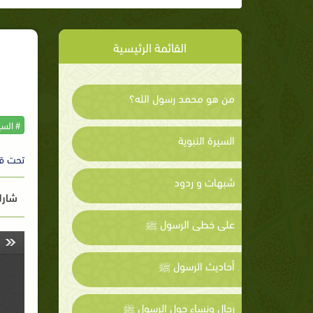
القائمة الرئيسية
من هو محمد رسول الله؟
# السي
السيرة النبوية
تحت ق
شبهات و ردود
شارك
على خطى الرسول ﷺ
أحاديث الرسول ﷺ
رجال ونساء حول الرسول ﷺ