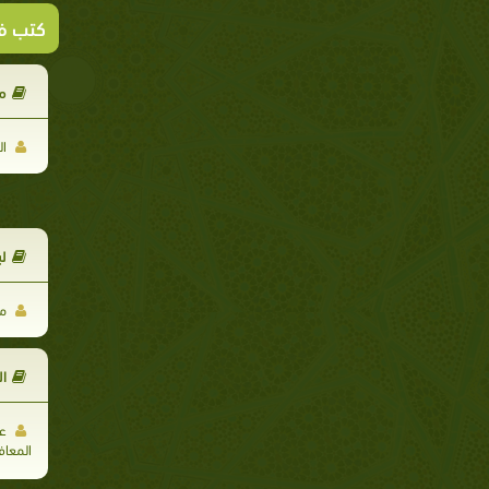
كتب ف
م
ال
ل
مح
ال
عب
المعاف