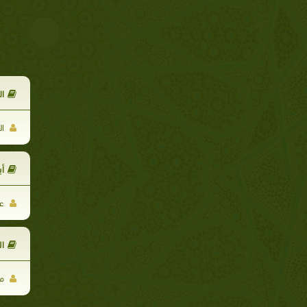
ال
ال
أب
عب
ا
من