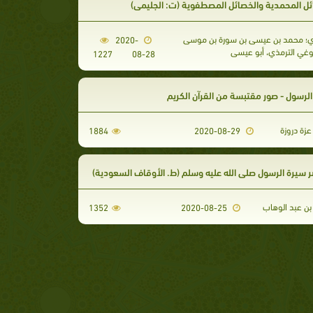
ئل المحمدية والخصائل المصطفوية (ت: الجليمي)
ي؛ محمد بن عيسى بن سورة بن موسى
2020-
وغي الترمذي، أبو عيسى
1227
08-28
لرسول - صور مقتبسة من القرآن الكريم
زة دروزة
1884
2020-08-29
 سيرة الرسول صلى الله عليه وسلم (ط. الأوقاف السعودية)
ن عبد الوهاب
1352
2020-08-25