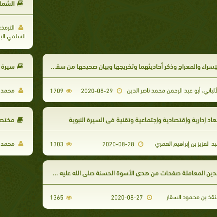
الشما
الترمذ
السلمي الب
إسراء والمعراج وذكر أحاديثهما وتخريجها وبيان صحيحها من سقيمها
سيرة ا
ألباني، أبو عبد الرحمن محمد ناصر الدين
محمد ع
1709
2020-08-29
عاد إدارية وإقتصادية وإجتماعية وتقنية في السيرة النبوية
مختصر
د العزيز بن إبراهيم العمري
محمد ب
1303
2020-08-28
لدين المعاملة صفحات من هدي الأسوة الحسنة صلى الله عليه وسلم
قذ بن محمود السقار
1365
2020-08-27