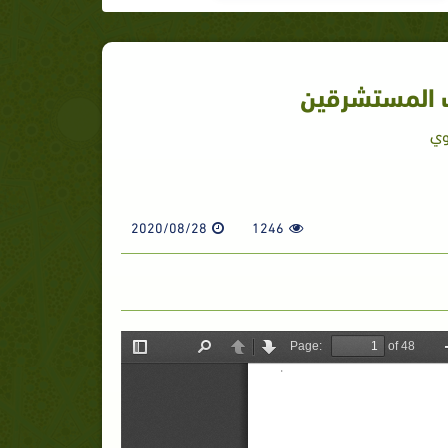
ت المستشرقين
وي
2020/08/28
1246