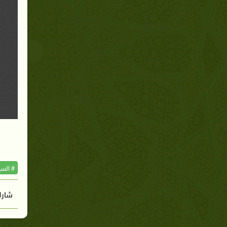
# السي
شارك