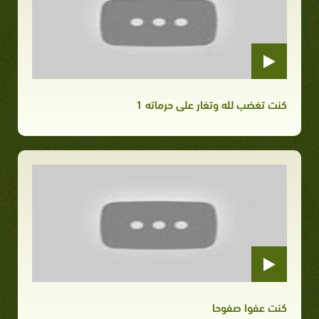
كنت تغضب لله وتغار على حرماته 1
كنت عفوا صفوحا