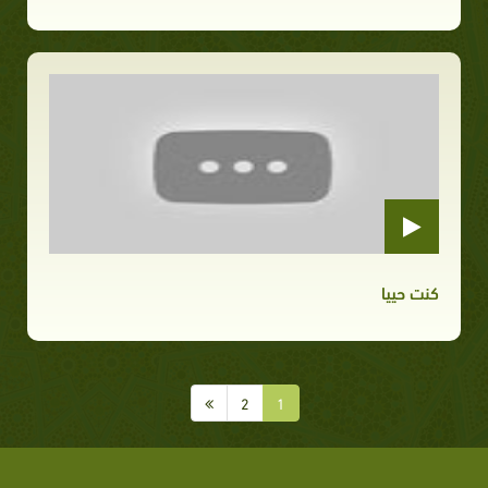
كنت حييا
2
1