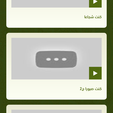
كنت شجاعا
كنت صبورا ج2