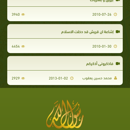
3940
2010-07-26
إشاعة ان قريش قد دخلت الاسلام
4454
2010-01-30
فاذكروني أذكركم
محمد حسين يعقوب
2929
2013-01-02