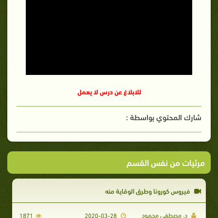
للابلاغ عن درس لا يعمل
شارك المحتوي بواسطة :
مرئيات من نفس القسم
فيروس كورونا وطرق الوقاية منه
د. مصطفي محمود
1871
2020-03-28