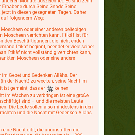
er anderen Monate auszeichnet. Es sind zehn
er Erhabene durch Seine Gnade Seine
 jetzt in diesen gesegneten Tagen. Daher
r auf folgendem Weg:
en Moscheen oder einer anderen beliebigen
 Moscheen verrichten kann. I´tikâf ist für
von den Beschäftigungen, die nicht enden
and I´tikâf beginnt, beendet er viele seiner
I´tikâf nicht vollständig verrichten kann,
osankten Moscheen oder eine andere
hr im Gebet und Gedenken Allâhs. Der
 (in der Nacht) zu wecken, seine Nacht im
 ist gemeint, dass er
keinen
ht im Wachen zu verbringen ist eine große
beschäftigt sind – und die meisten Leute
nen. Die Leute sollen also mindestens in den
rrichten und die Nacht mit Gedenken Allâhs
 eine Nacht gibt, die unumstritten die