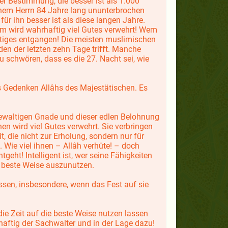
er Bestimmung, die besser ist als 1.000
inem Herrn 84 Jahre lang ununterbrochen
ür ihn besser ist als diese langen Jahre.
m wird wahrhaftig viel Gutes verwehrt! Wem
htiges entgangen! Die meisten muslimischen
den der letzten zehn Tage trifft. Manche
zu schwören, dass es die 27. Nacht sei, wie
s Gedenken Allâhs des Majestätischen. Es
gewaltigen Gnade und dieser edlen Belohnung
en wird viel Gutes verwehrt. Sie verbringen
t, die nicht zur Erholung, sondern nur für
 Wie viel ihnen – Allâh verhüte! – doch
eht! Intelligent ist, wer seine Fähigkeiten
ie beste Weise auszunutzen.
essen, insbesondere, wenn das Fest auf sie
ie Zeit auf die beste Weise nutzen lassen
haftig der Sachwalter und in der Lage dazu!