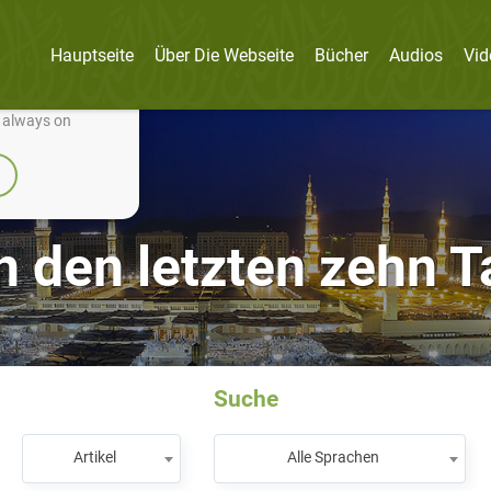
Hauptseite
Über Die Webseite
Bücher
Audios
Vid
nually improve it.
e always on
in den letzten zehn
Suche
Artikel
Alle Sprachen