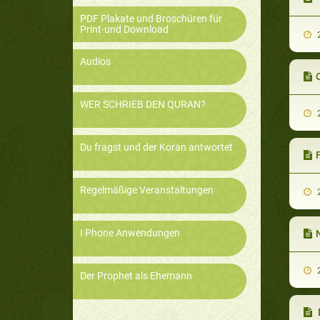
PDF Plakate und Broschüren für
Print-und Download
2
Audios
WER SCHRIEB DEN QURAN?
2
Du fragst und der Koran antwortet
F
Regelmäßige Veranstaltungen
2
I Phone Anwendungen
N
2
Der Prophet als Ehemann
D