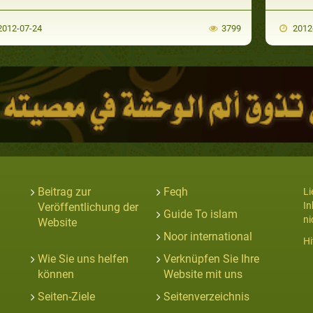
012-07-24
3799
2012
Beitrag zur
Feqh
Li
In
Veröffentlichung der
Guide To islam
ni
Website
Noor international
Hi
Wie Sie uns helfen
Verknüpfen Sie Ihre
können
Website mit uns
Seiten-Ziele
Seitenverzeichnis