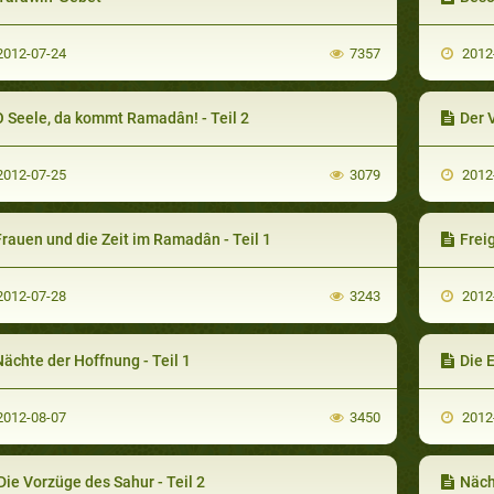
012-07-24
7357
2012
O Seele, da kommt Ramadân! - Teil 2
Der 
012-07-25
3079
2012
rauen und die Zeit im Ramadân - Teil 1
Frei
012-07-28
3243
2012
ächte der Hoffnung - Teil 1
Die 
012-08-07
3450
2012
ie Vorzüge des Sahur - Teil 2
Näch