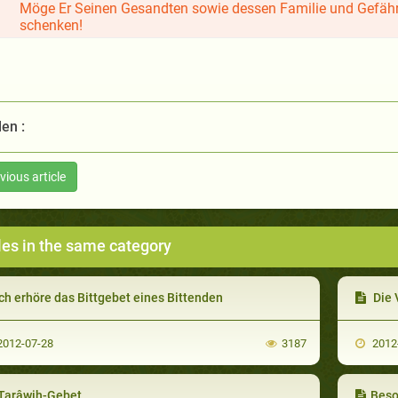
Möge Er Seinen Gesandten sowie dessen Familie und Gefähr
schenken!
len :
vious article
les in the same category
ch erhöre das Bittgebet eines Bittenden
Die 
012-07-28
3187
2012
Tarâwih-Gebet
Beso