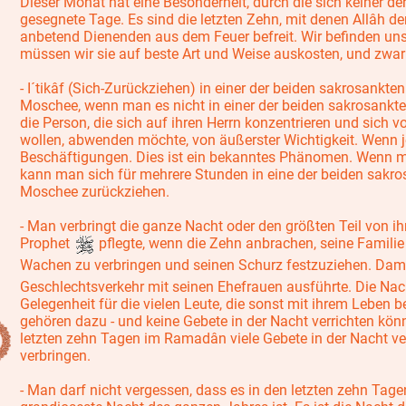
Dieser Monat hat eine Besonderheit, durch die sich keiner d
gesegnete Tage. Es sind die letzten Zehn, mit denen Allâh d
anbetend Dienenden aus dem Feuer befreit. Wir befinden uns
müssen wir sie auf beste Art und Weise auskosten, und zwa
- I´tikâf (Sich-Zurückziehen) in einer der beiden sakrosankt
Moschee, wenn man es nicht in einer der beiden sakrosankten
die Person, die sich auf ihren Herrn konzentrieren und sich 
wollen, abwenden möchte, von äußerster Wichtigkeit. Wenn jem
Beschäftigungen. Dies ist ein bekanntes Phänomen. Wenn man 
kann man sich für mehrere Stunden in eine der beiden sakr
Moschee zurückziehen.
- Man verbringt die ganze Nacht oder den größten Teil von i
Prophet
pflegte, wenn die Zehn anbrachen, seine Familie
Wachen zu verbringen und seinen Schurz festzuziehen. Damit
Geschlechtsverkehr mit seinen Ehefrauen ausführte. Die Nac
Gelegenheit für die vielen Leute, die sonst mit ihrem Leben 
gehören dazu - und keine Gebete in der Nacht verrichten kön
letzten zehn Tagen im Ramadân viele Gebete in der Nacht ve
verbringen.
- Man darf nicht vergessen, dass es in den letzten zehn Tagen