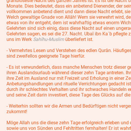
grandioseste Nacht des ganzen Jahres ist. Es ist die Nacht d
Monate. Dies bedeutet, dass ein anbetend Dienender, der se
vollkommen anbetend dient und dann diese Nacht erlebt, sie f
Welch gewaltige Gnade von Allâh! Wem sie verwehrt wird, de
etwas von ihr entgeht, dem ist wahrhaftig etwas enorm Wic
Gelehrten sind sich einig, dass diese Nacht auf einen ungera
Gelehrten sagen, es sei die 27. Nacht. Ubaî ibn Ka´b pflegte 
uns im Werk
Sahîhu-Muslim
überliefert ist.
- Vermehrtes Lesen und Verstehen des edlen Qurân. Häufige
sind zweifellos geeignete Tage hierfür.
- Es ist verwunderlich, dass manche Menschen trotz dieser 
ihren Auslandsurlaub während dieser zehn Tage antreten. Ihn
ihre Zeit im Ausland nur mit Freizeit und Erholung in einer Zei
Anbetungshandlungen und rituelle Verrichtungen gedacht ist.
durch ihr schlechtes Verhalten und ihr schwaches Handeln entg
und seine Zeit darin investiert, diese Tage des Glücks auf d
- Weiterhin sollten wir die Armen und Bedürftigen nicht verg
zukommt!
Möge Allah uns die diese zehn Tage erfolgreich erleben und d
sowie uns von Sünden und Fehltritten fernhalten! Er ist wahr