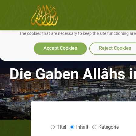
We use cookies to make our site work well for you and so we can conti
The cookies that are necessary to keep the site functioning ar
Accept Cookies
Reject Cookies
Die Gaben Allâhs 
Titel
Inhalt
Kategorie