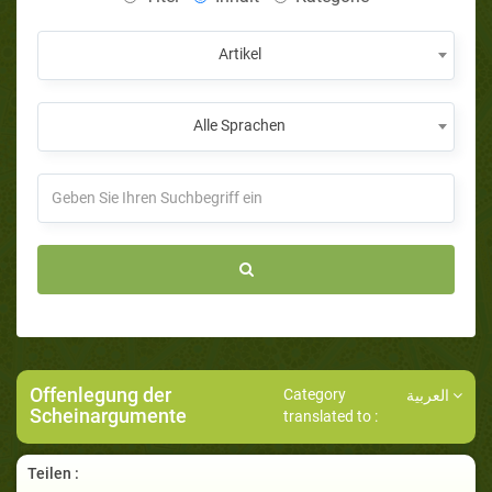
Artikel
Alle Sprachen
Offenlegung der
Category
العربية
Scheinargumente
translated to :
Teilen :