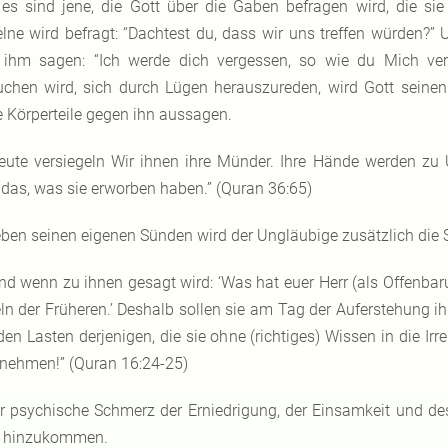
es sind jene, die Gott über die Gaben befragen wird, die sie
elne wird befragt: “Dachtest du, dass wir uns treffen würden?” 
 ihm sagen: “Ich werde dich vergessen, so wie du Mich ver
uchen wird, sich durch Lügen herauszureden, wird Gott seine
e Körperteile gegen ihn aussagen.
eute versiegeln Wir ihnen ihre Münder. Ihre Hände werden zu
 das, was sie erworben haben.” (Quran 36:65)
ben seinen eigenen Sünden wird der Ungläubige zusätzlich die Sün
nd wenn zu ihnen gesagt wird: ‘Was hat euer Herr (als Offenbaru
ln der Früheren.’ Deshalb sollen sie am Tag der Auferstehung ih
den Lasten derjenigen, die sie ohne (richtiges) Wissen in die Irr
 nehmen!” (Quran 16:24-25)
r psychische Schmerz der Erniedrigung, der Einsamkeit und de
 hinzukommen.