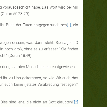
ng vorausgeschickt habe. Das Wort wird bei Mir
” (Quran 50:28-29)
um ihr Buch der Taten entgegenzunehmen
[1]
, ein
 wegen dessen, was darin steht. Sie sagen: ‘O
n noch groß, ohne es zu erfassen.’ Sie finden
cht.” (Quran 18:49)
or der gesamten Menschheit zurechtgewiesen.
eid ihr zu Uns gekommen, so wie Wir euch das
r euch keine (letzte) Verabredung festlegen.’”
es sind jene, die nicht an Gott glaubten!”
[2]