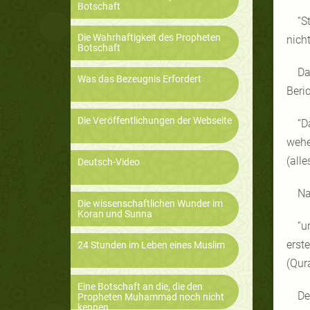
Botschaft
“S
Die Wahrhaftigkeit des Propheten
nich
Botschaft
Da
Was das Bezeugnis Erfordert
Beric
Die Veröffentlichungen der Webseite
“D
wehe
(all
Deutsch-Video
Na
Die wissenschaftlichen Wunder im
Koran und Sunna
“u
erst
24 Stunden im Leben eines Muslim
(Qur
Eine Botschaft an die, die den
De
Propheten Muhammad noch nicht
kennen