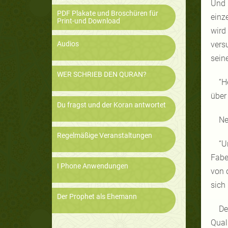
Und 
PDF Plakate und Broschüren für
einz
Print-und Download
wird
Audios
vers
sein
WER SCHRIEB DEN QURAN?
“H
über
Du fragst und der Koran antwortet
Ne
Regelmäßige Veranstaltungen
“U
Fabe
I Phone Anwendungen
von 
sich
Der Prophet als Ehemann
De
Qual