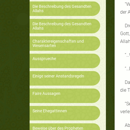
“W
Die Beschreibung des Gesandten
Allahs
der 
Die Beschreibung des Gesandten
Dr
Allahs
Gott
Alla
Charaktereigenschaften und
Wesensarten
“…
Aussprueche
“…
Einige seiner Anstandsregeln
Da
die 
Faire Aussagen
“S
Seine Ehegattinnen
verle
Ab
Beweise über des Propheten