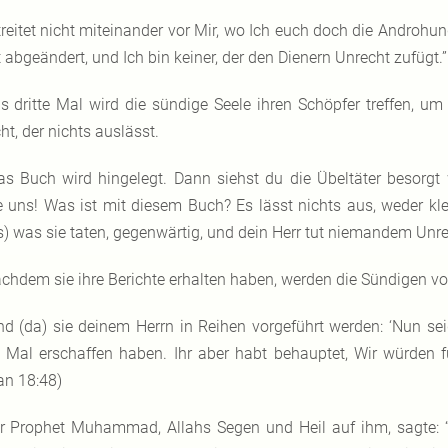
treitet nicht miteinander vor Mir, wo Ich euch doch die Androhu
t abgeändert, und Ich bin keiner, der den Dienern Unrecht zufügt.
s dritte Mal wird die sündige Seele ihren Schöpfer treffen, 
ht, der nichts auslässt.
as Buch wird hingelegt. Dann siehst du die Übeltäter besorgt
 uns! Was ist mit diesem Buch? Es lässt nichts aus, weder klei
es) was sie taten, gegenwärtig, und dein Herr tut niemandem Unre
chdem sie ihre Berichte erhalten haben, werden die Sündigen v
nd (da) sie deinem Herrn in Reihen vorgeführt werden: ‘Nun s
e Mal erschaffen haben. Ihr aber habt behauptet, Wir würden fü
an 18:48)
r Prophet Muhammad, Allahs Segen und Heil auf ihm, sagte: “Di