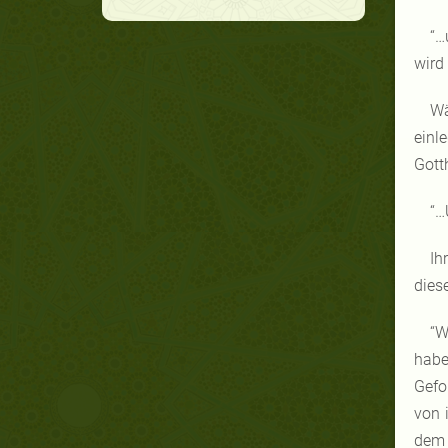
“…
wird
Wä
einl
Gotth
“…
Ih
dies
“W
habe
Gefo
von 
dem 