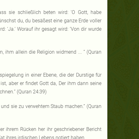
s sie schließlich beten wird: ‘O Gott, habe
ünschst du, du besäßest eine ganze Erde voller
d: ‘Ja.’ Worauf ihr gesagt wird: ‘Von dir wurde
, ihm allein die Religion widmend ... ” (Quran
spiegelung in einer Ebene, die der Durstige für
ist, aber er findet Gott da, Der ihm dann seine
chnen.” (Quran 24:39)
 und sie zu verwehtem Staub machen.” (Quran
er ihrem Rücken her ihr geschriebener Bericht
t ihres irdischen Lebens notiert haben.