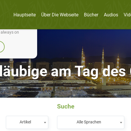
Hauptseite
Über Die Webseite
Bücher
Audios
Vid
nually improve it.
e always on
läubige am Tag des 
Suche
Artikel
Alle Sprachen