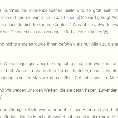
r Kummer der sündenbeladenen Seele wird so groß sein, das
rmen mit mir und wirf mich in das Feuer.’
[5]
Sie wird gefragt: ‘W
, so dass du dich freikaufen könntest?’ Worauf sie antworten wir
 viel Geringeres als das verlangt - Gott allein zu dienen.’
[6]
nd nichts anderes wurde ihnen befohlen, als nur Allah zu dienen
)
ie Werke derjenigen aber, die ungläubig sind, sind wie eine Luft
er hält. Wenn er dann dorthin kommt, findet er, dass es nichts 
chnung in vollem Maß zukommen lässt. Gott ist schnell im Abre
nd Wir werden Uns den Werken, die sie getan haben, zuwenden
3)
r ungläubigen Seele wird dann in ihre linke Hand und von hint
ehändigt, den die Engel aufbewahrt haben und in dem sie jede Ta