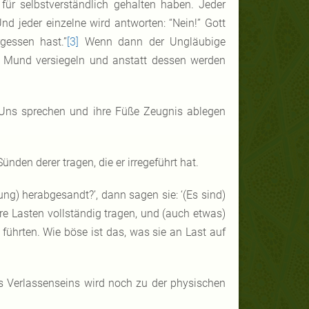
 für selbstverständlich gehalten haben. Jeder
Und jeder einzelne wird antworten: “Nein!” Gott
gessen hast.”
[3]
Wenn dann der Ungläubige
n Mund versiegeln und anstatt dessen werden
 Uns sprechen und ihre Füße Zeugnis ablegen
den derer tragen, die er irregeführt hat.
ng) herabgesandt?’, dann sagen sie: ‘(Es sind)
re Lasten vollständig tragen, und (auch etwas)
e führten. Wie böse ist das, was sie an Last auf
s Verlassenseins wird noch zu der physischen