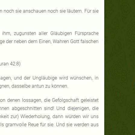
 noch sie anschauen noch sie läutern. Für sie
hm, zugunsten aller Gläubigen Fürsprache
nige der neben dem Einen, Wahren Gott falschen
uran 42:8)
ssagen, und der Ungläubige wird wünschen, in
ugnen, dasselbe antun zu können.
von denen lossagen, die Gefolgschaft geleistet
hnen abgeschnitten sind! Und diejenigen, die
chkeit zur) Wiederholung, dann würden wir uns
als gramvolle Reue für sie. Und sie werden aus