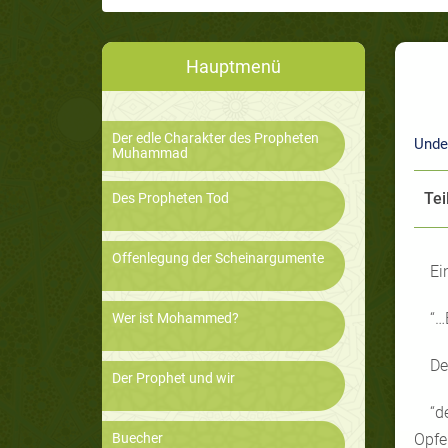
Hauptmenü
Der edle Charakter des Propheten
Unde
Muhammad
Tei
Des Propheten Tod
Offenlegung der Scheinargumente
Ei
“…
Wer ist Mohammed?
De
Der Prophet und wir
“d
Buecher
Opfe