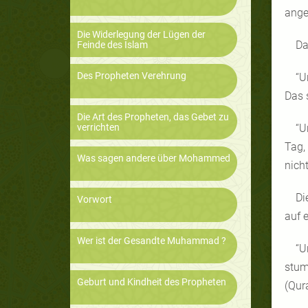
ange
Die Widerlegung der Lügen der
Da
Feinde des Islam
Des Propheten Verehrung
“U
Das 
Die Art des Propheten, das Gebet zu
verrichten
“U
Tag,
Was sagen andere über Mohammed
nicht
Di
Vorwort
auf 
Wer ist der Gesandte Muhammad ?
“U
stum
Geburt und Kindheit des Propheten
(Qur