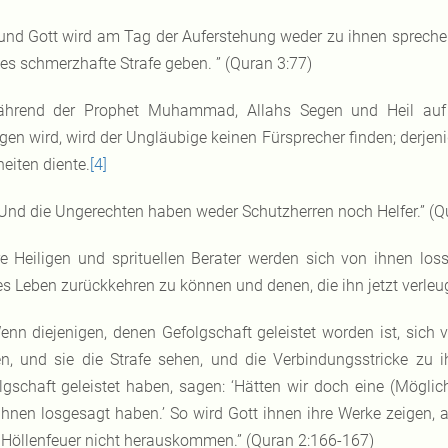
und Gott wird am Tag der Auferstehung weder zu ihnen sprechen
 es schmerzhafte Strafe geben. ” (Quran 3:77)
hrend der Prophet Muhammad, Allahs Segen und Heil auf i
egen wird, wird der Ungläubige keinen Fürsprecher finden; derje
eiten diente.
[4]
Und die Ungerechten haben weder Schutzherren noch Helfer.” (Q
re Heiligen und sprituellen Berater werden sich von ihnen lo
es Leben zurückkehren zu können und denen, die ihn jetzt verle
enn diejenigen, denen Gefolgschaft geleistet worden ist, sich 
n, und sie die Strafe sehen, und die Verbindungsstricke zu i
lgschaft geleistet haben, sagen: ‘Hätten wir doch eine (Mögli
ihnen losgesagt haben.’ So wird Gott ihnen ihre Werke zeigen, 
Höllenfeuer nicht herauskommen.” (Quran 2:166-167)