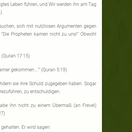
ngtes Leben führen, und Wir werden ihn am Tag
)
ersuchen, sich mit nutzlosen Argumenten gegen
e: “Die Propheten kamen nicht zu uns!” Obwohl
” (Quran 17:15)
 Warner gekommen….’” (Quran 5:19)
chdem sie ihre Schuld zugegeben haben. Sogar
rrezuführen, zu entschuldigen.
h habe ihn nicht zu einem Übermaß (an Frevel)
27)
 gehalten. Er wird sagen: