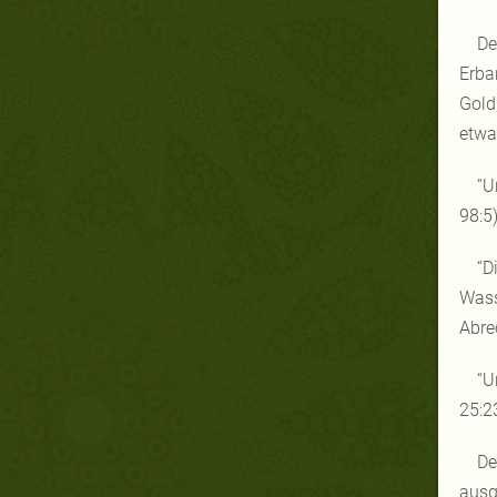
De
Erba
Gold
etwas
“U
98:5
“D
Wass
Abre
“U
25:2
De
ausg