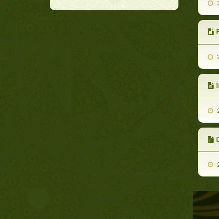
2
Frag
2
Is
2
D
2