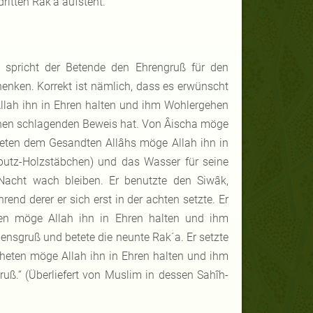
ritten Rak‘a aufsteht.
 spricht der Betende den Ehrengruß für den
enken. Korrekt ist nämlich, dass es erwünscht
llah ihn in Ehren halten und ihm Wohlergehen
einen schlagenden Beweis hat. Von Âischa möge
reiteten dem Gesandten Allâhs möge Allah ihn in
utz-Holzstäbchen) und das Wasser für seine
 Nacht wach bleiben. Er benutzte den Siwâk,
end derer er sich erst in der achten setzte. Er
en möge Allah ihn in Ehren halten und ihm
ensgruß und betete die neunte Rak´a. Er setzte
pheten möge Allah ihn in Ehren halten und ihm
uß.“ (Überliefert von Muslim in dessen Sahîh-