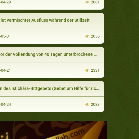
-04-29
2081
Blut vermischter Ausfluss während der Stillzeit
-05-01
2056
or der Vollendung von 40 Tagen unterbrochene Wochenfluss
-04-21
2331
s Istichâra-Bittgebets (Gebet um Hilfe für richtige Entscheidung) während des Gebets
-04-24
2083