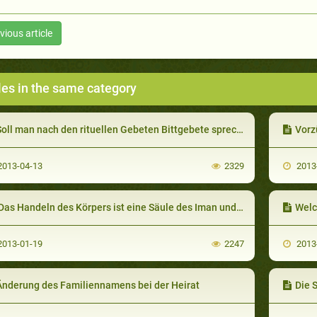
vious article
les in the same category
oll man nach den rituellen Gebeten Bittgebete sprechen?
Vorz
013-04-13
2329
2013
as Handeln des Körpers ist eine Säule des Iman und ohne diese nicht gültig
Welch
013-01-19
2247
2013
Änderung des Familiennamens bei der Heirat
Die Sü