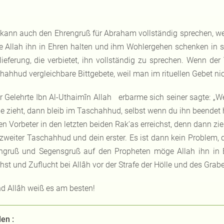
 kann auch den Ehrengruß für Abraham vollständig sprechen, w
 Allah ihn in Ehren halten und ihm Wohlergehen schenken in se
lieferung, die verbietet, ihn vollständig zu sprechen. Wenn der
hahhud vergleichbare Bittgebete, weil man im rituellen Gebet ni
r Gelehrte Ibn Al-Uthaimîn Allah erbarme sich seiner sagte: „W
e zieht, dann bleib im Taschahhud, selbst wenn du ihn beendet h
en Vorbeter in den letzten beiden Rak‘as erreichst, denn dann zi
 zweiter Taschahhud und dein erster. Es ist dann kein Proble
ngruß und Segensgruß auf den Propheten möge Allah ihn in
hst und Zuflucht bei Allâh vor der Strafe der Hölle und des Grab
d Allâh weiß es am besten!
len :