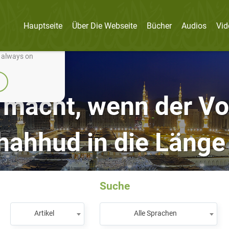
Hauptseite
Über Die Webseite
Bücher
Audios
Vid
nually improve it.
e always on
macht, wenn der Vo
hahhud in die Länge 
Suche
Artikel
Alle Sprachen