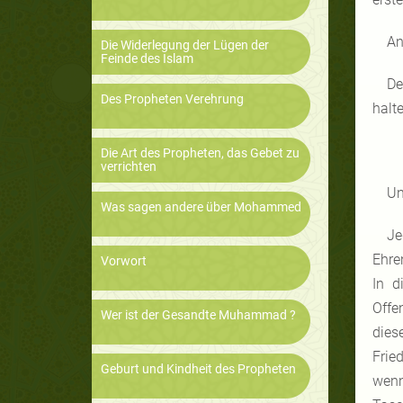
An
Die Widerlegung der Lügen der
Feinde des Islam
De
Des Propheten Verehrung
halt
Die Art des Propheten, das Gebet zu
verrichten
Un
Was sagen andere über Mohammed
Je
Ehre
Vorwort
In d
Offe
Wer ist der Gesandte Muhammad ?
dies
Frie
Geburt und Kindheit des Propheten
wenn