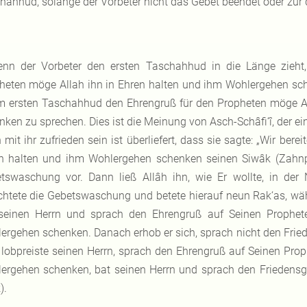
hahhud, solange der Vorbeter nicht das Gebet beendet oder zur d
nn der Vorbeter den ersten Taschahhud in die Länge zieht,
heten möge Allah ihn in Ehren halten und ihm Wohlergehen sch
 im ersten Taschahhud den Ehrengruß für den Propheten möge A
nken zu sprechen. Dies ist die Meinung von Asch-Schâfi‘î, der 
h mit ihr zufrieden sein ist überliefert, dass sie sagte: „Wir be
n halten und ihm Wohlergehen schenken seinen Siwâk (Zahnp
tswaschung vor. Dann ließ Allâh ihn, wie Er wollte, in der
ichtete die Gebetswaschung und betete hierauf neun Rak‘as, währ
seinen Herrn und sprach den Ehrengruß auf Seinen Prophet
ergehen schenken. Danach erhob er sich, sprach nicht den Fried
, lobpreiste seinen Herrn, sprach den Ehrengruß auf Seinen Pro
ergehen schenken, bat seinen Herrn und sprach den Friedensgr
).