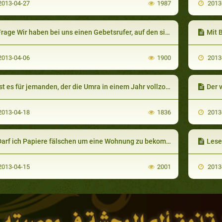
013-04-27
1987
2013
e Wir haben bei uns einen Gebetsrufer, auf den sich die Menschen beim Gebetsruf zum Abendgebet zu Beginn des Sonnenuntergangs verlassen. Darf dieser Gebetsrufer nun zuerst sein Fasten brechen und dann den Gebetsruf durchführen oder muss er zuerst den
Mit 
013-04-06
1900
2013
t es für jemanden, der die Umra in einem Jahr vollzog, erlaubt im selben Jahr den Haddsch zu verrichten?
Der v
013-04-18
1836
2013
arf ich Papiere fälschen um eine Wohnung zu bekommen?
Lesen de
013-04-15
2001
2013