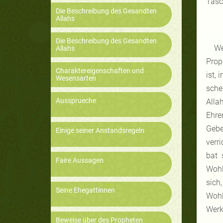
Tasc
Die Beschreibung des Gesandten
Allahs
Die Beschreibung des Gesandten
We
Allahs
Prop
Charaktereigenschaften und
ist,
Wesensarten
sche
Aussprueche
Alla
Ehre
Gebe
Einige seiner Anstandsregeln
verr
bat 
Faire Aussagen
Wohl
sich
Seine Ehegattinnen
Wohl
Werk
Beweise über des Propheten