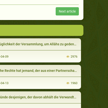
Next article
üglichkeit der Versammlung, um Allâhs zu gedenken.
-04-09
2976
e Rechte hat jemand, der aus einer Partnerschaft aussteigt?
-04-13
1960
nde desjenigen, der davon abhält die Verwandtschaftsbande zu pflegen