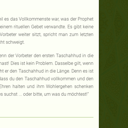
eil es das Vollkommenste war, was der Prophet
inem rituellen Gebet verwandte. Es gibt keine
 Vorbeter weiter sitzt, spricht man zum letzten
cht schweigt.
enn der Vorbeter den ersten Taschahhud in die
ast! Dies ist kein Problem. Dasselbe gilt, wenn
eht er den Taschahhud in die Länge. Denn es ist
m, dass du den Taschahhud vollkommen und den
 Ehren halten und ihm Wohlergehen schenken
es suchst ... oder bitte, um was du möchtest!“