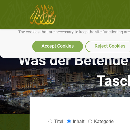
We use cookies to make our site work well for you and so we can conti
The cookies that are necessary to keep the site functioning ar
Accept Cookies
Reject Cookies
Was der Betende 
Tasc
Titel
Inhalt
Kategorie