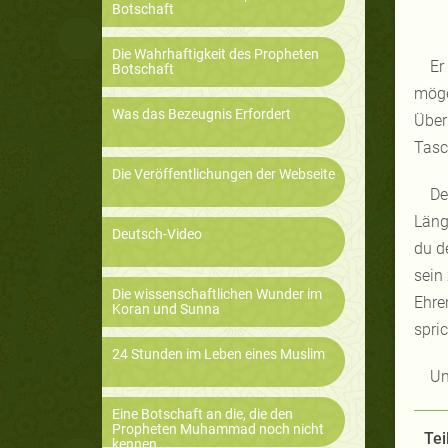
Botschaft
Die Wahrhaftigkeit des Propheten
Er
Botschaft
möge
Was das Bezeugnis Erfordert
Über
Tasc
Die Veröffentlichungen der Webseite
De
Läng
Deutsch-Video
du d
sein
Die wissenschaftlichen Wunder im
Ehre
Koran und Sunna
spric
24 Stunden im Leben eines Muslim
Un
Eine Botschaft an die, die den
Propheten Muhammad noch nicht
Tei
kennen