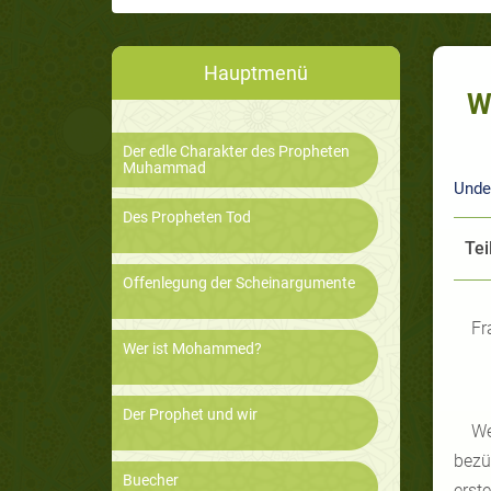
Hauptmenü
W
Der edle Charakter des Propheten
Muhammad
Unde
Des Propheten Tod
Tei
Offenlegung der Scheinargumente
Fr
Wer ist Mohammed?
Der Prophet und wir
We
bezü
Buecher
erst