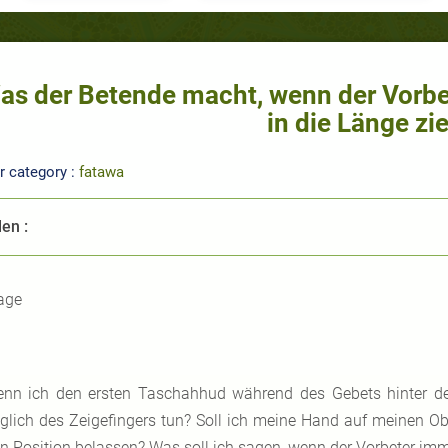
as der Betende macht, wenn der Vorbe
in die Länge zi
r category :
fatawa
len :
age
nn ich den ersten Taschahhud während des Gebets hinter de
glich des Zeigefingers tun? Soll ich meine Hand auf meinen Ob
en Position belassen? Was soll ich sagen, wenn der Vorbeter im