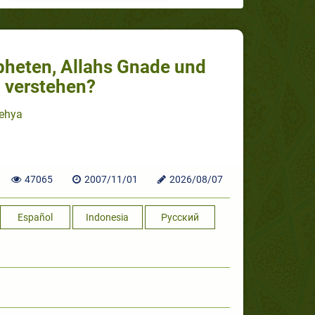
pheten, Allahs Gnade und
u verstehen?
Yehya
47065
2007/11/01
2026/08/07
Español
Indonesia
Русский