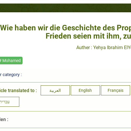
Wie haben wir die Geschichte des Pro
Frieden seien mit ihm, z
Auther : Yehya Ibrahim El
# Mohamed
 category :
icle translated to :
العربية
English
Français
עברית
len :