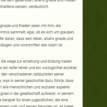
, die dem gesandten, allahs gnade und frieden
haltens-weisen, verdeutlicht.
gnade und frieden seien mit ihm, die
nntnis sammelt, egal, ob es sich um glauben,
fel daran, dass sein leben, allahs gnade und
undlagen und vorschriften des islam ist.
r die wege zur erziehung und bildung haben.
r ein reifer lehrer und ein vorzüglicher erzieher,
 den verschiedenen zeitpunkten seiner
 was in seiner geschichte dazu führte, dass
ben alle menschlichen und sozialen aspekte
glied in der gesellschaft aufweist. in seinem
 beispiel für einen jugendlichen, der eine
nem volk und seinen freunden ist. es bietet