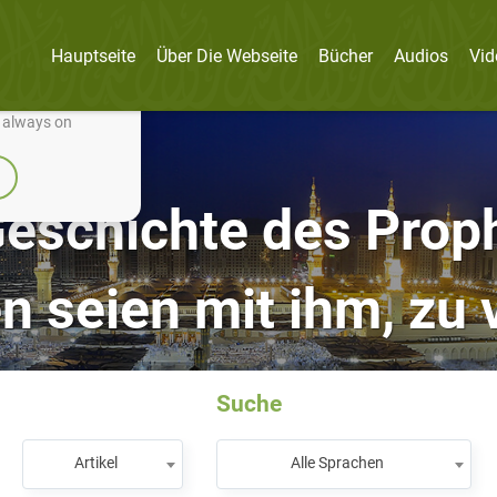
Hauptseite
Über Die Webseite
Bücher
Audios
Vid
nually improve it.
e always on
Geschichte des Prop
n seien mit ihm, zu
Suche
Artikel
Alle Sprachen