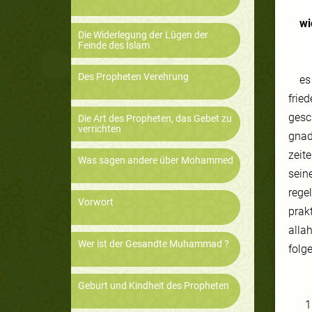
wi
Die Widerlegung der Lügen der
Feinde des Islam
Des Propheten Verehrung
es
frie
gesc
Die Art des Propheten, das Gebet zu
verrichten
gnad
zeit
Was sagen andere über Mohammed
sein
rege
Vorwort
prak
allah
Wer ist der Gesandte Muhammad ?
folge
Geburt und Kindheit des Propheten
1