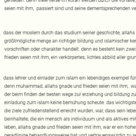
genießen. denn viele verse im koran werden durch die vorfälle
seien mit ihm,
passiert sind und seine dementsprechenden ver
.
dass der moslem durch das studium seiner geschichte, allahs 
größtmögliche menge an richtiger bildung und islamischer ke
vorschriften oder charakter handelt. denn es besteht kein zwei
frieden seien mit ihm, ein verkörpertes, lichtes abbild aller gr
.
dass lehrer und einlader zum islam ein lebendiges exempel fü
denn muhammad, allahs gnade und frieden seien mit ihm,
wa
der beim finden der besten wege zur erziehung und bildung zu
einladung zum islam keine bemühung scheute. das wichtigste,
die ziele zufriedenstellend erreicht wurden, war, dass sein le
beinhaltete, die ein mensch als individuum und als aktives mit
leben, allahs gnade und frieden seien mit ihm, war er ein hohes
geradlinige behandlungsweise hat und vertrauenswürdig zu sei