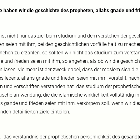
e haben wir die geschichte des propheten, allahs gnade und fr
 ist nicht nur das ziel beim studium und dem verstehen der ges
den seien mit ihm, bei den geschichtlichen vorfälle halt zu mach
hehen zu erzählen. so sollten wir nicht das studium zum verstän
e und frieden seien mit ihm, so angehen, als ob wir die geschich
en läsen. vielmehr ist der zweck dabei, dass der moslem sich die 
es lebens, allahs gnade und frieden seien mit ihm, vorstellt, nac
ln und vorschriften verstanden hat. das studium der prophetische
tische an-wendung, die die islamische wirklichkeit vollständig i
s gande und frieden seien mit ihm, verkörpern soll. wenn wir dies
nden detaillierten ziele einteilen:
.
das verständnis der prophetischen persönlichkeit des gesandte