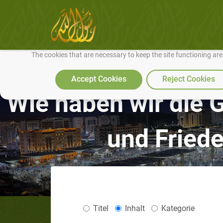
We use cookies to make our site work well for you and so we can conti
The cookies that are necessary to keep the site functioning ar
Accept Cookies
Reject Cookies
Wie haben wir die 
und Friede
Titel
Inhalt
Kategorie