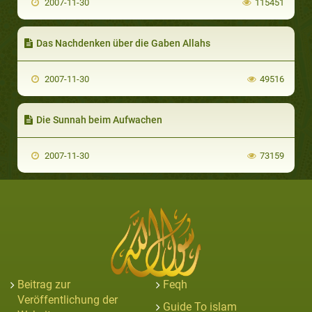
2007-11-30
115451
Das Nachdenken über die Gaben Allahs
2007-11-30
49516
Die Sunnah beim Aufwachen
2007-11-30
73159
Beitrag zur
Feqh
Veröffentlichung der
Guide To islam