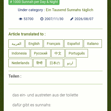
# 1000 Sunnah per Day & Night
Under category :
Ein Tausend Sunnahs täglich
53700
2007/11/30
2026/08/07
Article translated to :
العربية
English
Français
Español
Italiano
Indonesia
Русский
中文
Português
Nederlands
हिन्दी
日本の
اردو
Teilen :
das ein- und austreten aus der toilette
dafür gibt es sunnahs: