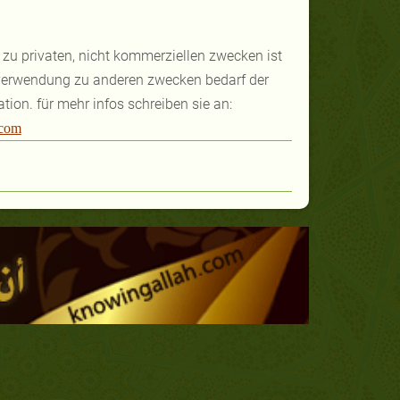
s zu privaten, nicht kommerziellen zwecken ist
he verwendung zu anderen zwecken bedarf der
ation.
für mehr infos schreiben sie an:
.com