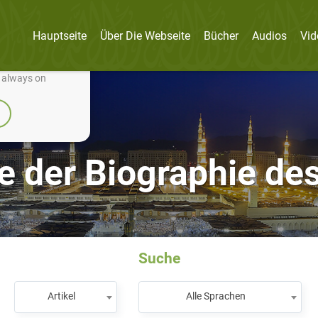
Hauptseite
Über Die Webseite
Bücher
Audios
Vid
nually improve it.
e always on
e der Biographie de
Suche
Artikel
Alle Sprachen