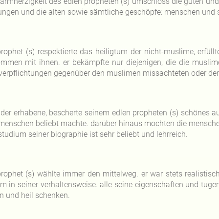
barmherzigkeit des edlen propheten (s) umschloss die guten und
jungen und die alten sowie sämtliche geschöpfe: menschen und st
prophet (s) respektierte das heiligtum der nicht-muslime, erfül
mmen mit ihnen. er bekämpfte nur diejenigen, die die muslim
verpflichtungen gegenüber den muslimen missachteten oder den 
, der erhabene, bescherte seinem edlen propheten (s) schönes 
menschen beliebt machte. darüber hinaus mochten die mensche
tudium seiner biographie ist sehr beliebt und lehrreich.
prophet (s) wählte immer den mittelweg. er war stets realistisc
em in seiner verhaltensweise. alle seine eigenschaften und tug
n und heil schenken.