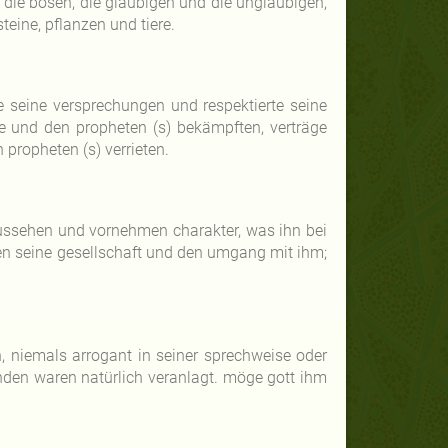
 die bösen, die gläubigen und die ungläubigen,
eine, pflanzen und tiere.
lte seine versprechungen und respektierte seine
e und den propheten (s) bekämpften, verträge
propheten (s) verrieten.
aussehen und vornehmen charakter, was ihn bei
n seine gesellschaft und den umgang mit ihm;
h, niemals arrogant in seiner sprechweise oder
enden waren natürlich veranlagt. möge gott ihm