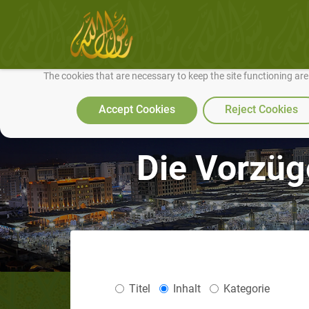
We use cookies to make our site work well for you and so we can conti
The cookies that are necessary to keep the site functioning ar
Accept Cookies
Reject Cookies
Die Vorzüg
Titel
Inhalt
Kategorie