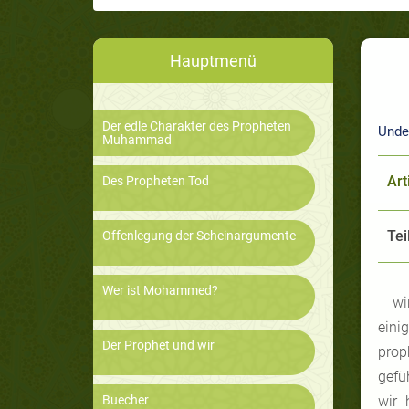
Hauptmenü
Der edle Charakter des Propheten
Under
Muhammad
Art
Des Propheten Tod
Tei
Offenlegung der Scheinargumente
Wer ist Mohammed?
wi
eini
Der Prophet und wir
prop
gefü
Buecher
wir 