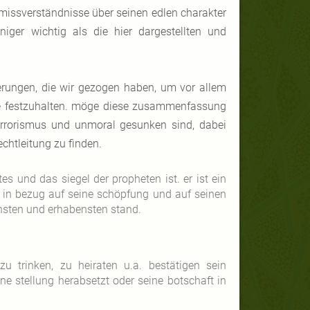
n missverständnisse über seinen edlen charakter
niger wichtig als die hier dargestellten und
rungen, die wir gezogen haben, um vor allem
te festzuhalten. möge diese zusammenfassung
terrorismus und unmoral gesunken sind, dabei
chtleitung zu finden.
 und das siegel der propheten ist. er ist ein
 in bezug auf seine schöpfung und auf seinen
chsten und erhabensten stand.
u trinken, zu heiraten u.a. bestätigen sein
e stellung herabsetzt oder seine botschaft in