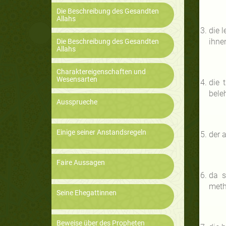
Die Beschreibung des Gesandten
Allahs
die 
ihne
Die Beschreibung des Gesandten
Allahs
Charaktereigenschaften und
Wesensarten
die 
beleh
Aussprueche
Einige seiner Anstandsregeln
der a
Faire Aussagen
da s
meth
Seine Ehegattinnen
Beweise über des Propheten