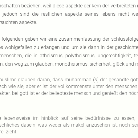
nschaften beziehen, weil diese aspekte der kern der verbreitete
. jedoch sind die restlichen aspekte seines lebens nicht we
rsuchten aspekte.
 folgenden geben wir eine zusammenfassung der schlussfolge
es wohlgefallen zu erlangen und um sie dann in der geschich
menschen, die in atheismus, polytheismus, ungerechtigkeit, 
en, den weg zum glauben, monotheismus, sicherheit, glück und re
muslime glauben daran, dass muhammad (s) der gesandte gottes
ch wie sie, aber er ist der vollkommenste unter den menschen
akter. bei gott ist er der beliebteste mensch und genießt den hö
e lebensweise im hinblick auf seine bedürfnisse zu essen, z
chliches dasein, was weder als makel anzusehen ist, noch sein
el zieht.