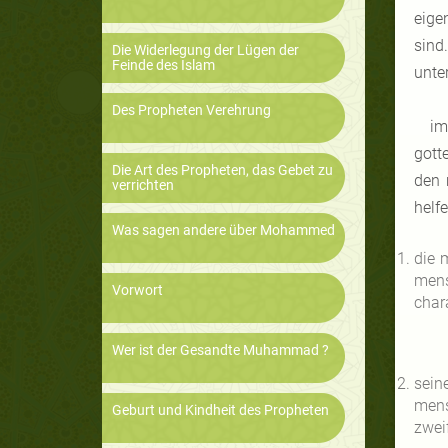
eige
sind
Die Widerlegung der Lügen der
Feinde des Islam
unte
Des Propheten Verehrung
im
gott
Die Art des Propheten, das Gebet zu
den 
verrichten
helf
Was sagen andere über Mohammed
die 
mens
Vorwort
char
Wer ist der Gesandte Muhammad ?
sein
mens
Geburt und Kindheit des Propheten
zweif