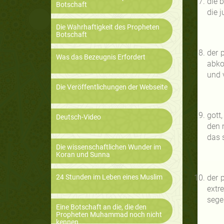
die 
Botschaft
die 
Die Wahrhaftigkeit des Propheten
Botschaft
der 
Was das Bezeugnis Erfordert
abko
und 
Die Veröffentlichungen der Webseite
gott
Deutsch-Video
den 
das s
Die wissenschaftlichen Wunder im
Koran und Sunna
24 Stunden im Leben eines Muslim
der 
extr
sege
Eine Botschaft an die, die den
Propheten Muhammad noch nicht
kennen