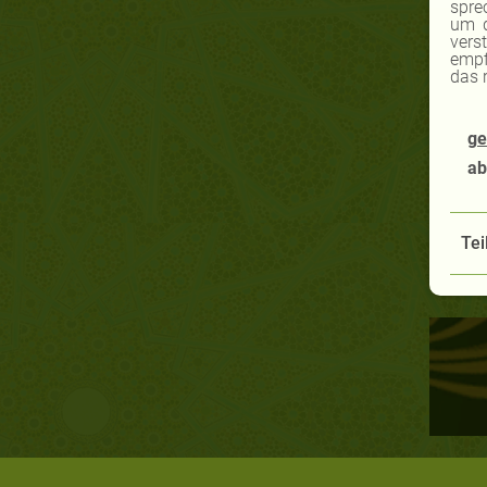
spre
um d
vers
empf
das 
ge
ab
Tei