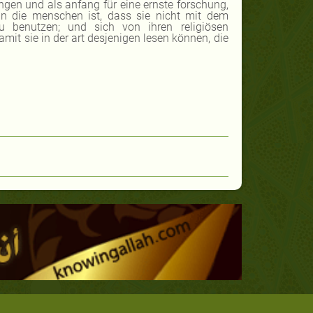
angen und als anfang für eine ernste forschung,
an die menschen ist, dass sie nicht mit dem
u benutzen; und sich von ihren religiösen
it sie in der art desjenigen lesen können, die