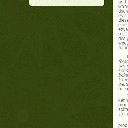
und 
währ
dsch
es s
dies
eine
etwa
mit.
des 
wegg
nahm
fors
um n
kenn
bekä
lern
weit
bots
kenn
prop
soll
zu ih
prop