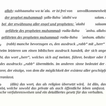
allah
: subhaanahu wa ta´ala.
er ist frei von
unvollkommenheit, 
der prophet muhammad
:
s
alla-llahu ´alaihi wa
salam. 
bei
der erwähnung aller engel und propheten:
´alaihi
salaam.
gefährte des propheten muhammad
: radia-llahu
´anhu. allahs
gefährten des propheten muhammad
: radia-llahu
´anhum. allahs 
ر
(rabb)
manche bevorzugen es, den ausdruck „rabb“ mit „herr“ zu
beim letzteren um einen biblischen ausdruck handelt, der sich ange
ht. das wort „herr“, welches sich auf meister, führer, besitzer ode
des ausdrucks „rabb“ übermitteln. im anderen sinne bedeutet der a
rer, der einzige, von dem die möglichkeit der existenz aller geschöp
eranlasst.
د
(diin)
das wort, das als religion übersetzt wird,
ist diin, d
ist, welche sowohl das private als auch öffentliche leben umfasst. 
ische verfahrensweisen und ein detailliertes gesetz für das verhalten.