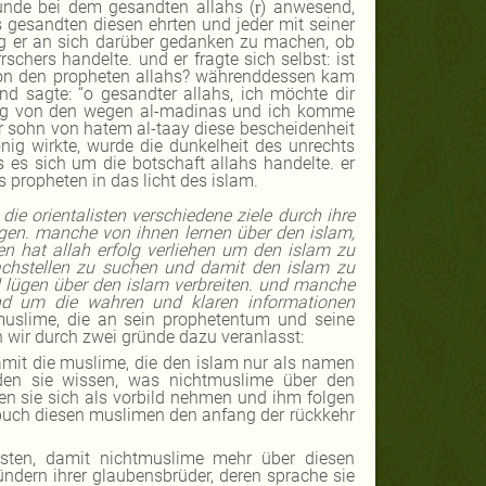
unde bei dem gesandten allahs (
) anwesend,
r
s gesandten diesen ehrten und jeder mit seiner
fing er an sich darüber gedanken zu machen, ob
chers handelte. und er fragte sich selbst: ist
 von den propheten allahs? währenddessen kam
und sagte: “o gesandter allahs, ich möchte dir
 weg von den wegen al-madinas und ich komme
 der sohn von hatem al-taay diese bescheidenheit
nig wirkte, wurde die dunkelheit des unrechts
s es sich um die botschaft allahs handelte. er
 propheten in das licht des islam.
die orientalisten verschiedene ziele durch ihre
lgen. manche von ihnen lernen über den islam,
n hat allah erfolg verliehen um den islam zu
chstellen zu suchen und damit den islam zu
 lügen über den islam verbreiten. und manche
nd um die wahren und klaren informationen
 muslime, die an sein prophetentum und seine
 wir durch zwei gründe dazu veranlasst:
damit die muslime, die den islam nur als namen
den sie wissen, was nichtmuslime über den
 sie sich als vorbild nehmen und ihm folgen
s buch diesen muslimen den anfang der rückkehr
isten, damit nichtmuslime mehr über diesen
dern ihrer glaubensbrüder, deren sprache sie