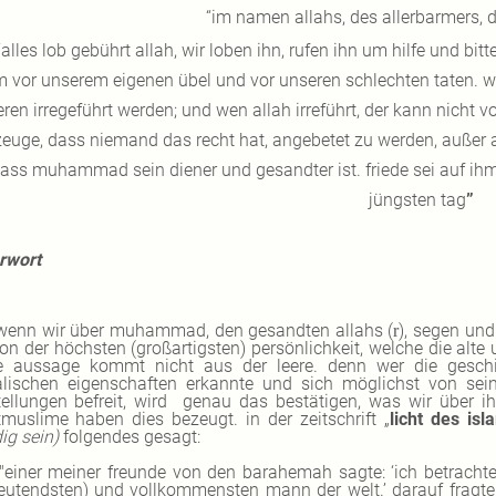
“im namen allahs, des allerbarmers, 
“alles lob gebührt allah, wir loben ihn, rufen ihn um hilfe und bi
m vor unserem eigenen übel und vor unseren schlechten taten. we
ren irregeführt werden; und wen allah irreführt, der kann nicht 
euge, dass niemand das recht hat, angebetet zu werden, außer al
ass muhammad sein diener und gesandter ist. friede sei auf ih
jüngsten tag
”
rwort
wenn wir über muhammad, den gesandten allahs (
), segen und
r
von der höchsten (großartigsten) persönlichkeit, welche die alt
e aussage kommt nicht aus der leere.
denn wer die gesch
lischen eigenschaften erkannte und sich möglichst von seine
ellungen befreit, wird
genau das bestätigen, was wir über ih
tmuslime haben dies bezeugt.
in der zeitschrift „
licht des isl
ig sein)
folgendes gesagt:
"einer meiner freunde von den barahemah sagte: ‘ich betracht
eutendsten) und vollkommensten mann der welt.’ darauf fragte 