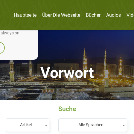
Hauptseite
Über Die Webseite
Bücher
Audios
Vid
nually improve it.
e always on
Vorwort
Suche
Artikel
Alle Sprachen