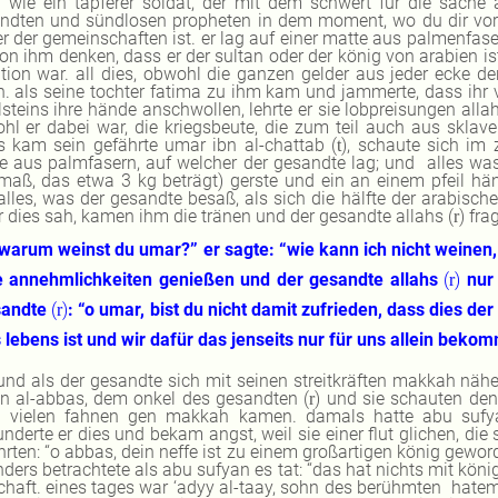
 wie ein tapferer soldat, der mit dem schwert für die sache 
ndten und sündlosen propheten in dem moment, wo du dir vorste
er der gemeinschaften ist. er lag auf einer matte aus palmenfase
von ihm denken, dass er der sultan oder der könig von arabien ist
ation war. all dies, obwohl die ganzen gelder aus jeder ecke d
n. als seine tochter fatima zu ihm kam und jammerte, dass ihr
steins ihre hände anschwollen, lehrte er sie lobpreisungen allahs
hl er dabei war, die kriegsbeute, die zum teil auch aus sklave
s kam sein gefährte umar ibn al-chattab (
), schaute sich im
t
e aus palmfasern, auf welcher der gesandte lag; und
alles wa
maß, das etwa 3 kg beträgt) gerste und ein an einem pfeil hän
alles, was der gesandte besaß, als sich die hälfte der arabische
 dies sah, kamen ihm die tränen und der gesandte allahs (
) fra
r
warum weinst du umar?”
er sagte: “wie kann ich nicht weinen
e annehmlichkeiten genießen und der gesandte allahs
(
)
nur 
r
sandte
(
)
: “o umar, bist du nicht damit zufrieden, dass dies de
r
 lebens ist und wir dafür das jenseits nur für uns allein beko
und als der gesandte sich mit seinen streitkräften makkah nähe
n al-abbas, dem onkel des gesandten (
) und sie schauten de
r
n vielen fahnen gen makkah kamen. damals hatte abu sufy
nderte er dies und bekam angst, weil sie einer flut glichen, di
hrten: “o abbas, dein neffe ist zu einem großartigen könig geword
nders betrachtete als abu sufyan es tat: “das hat nichts mit köni
chaft.
eines tages war ‘adyy al-taay, sohn des berühmten
hatem 