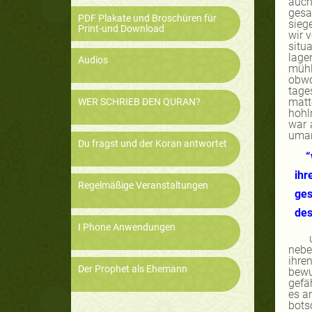
auch
gesa
PDF Plakate und Broschüren für
sieg
Print-und Download
wir 
situ
lage
Audios
mühl
obwo
tage
matt
WER SCHRIEB DEN QURAN?
hohl
war 
umar
Du fragst und der Koran antwortet
“
ihr
Regelmäßige Veranstaltungen
ge
des
I Phone Anwendungen
nebe
ihre
Der Prophet als Ehemann
bewu
gefä
es a
bots