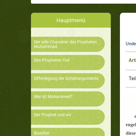
Hauptmenü
Der edle Charakter des Propheten
Unde
Muhammad
Art
Des Propheten Tod
Tei
Offenlegung der Scheinargumente
Wer ist Mohammed?
Der Prophet und wir
engel
Buecher
dies