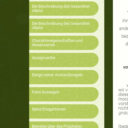
Die Beschreibung des Gesandten
Allahs
ih
Die Beschreibung des Gesandten
Allahs
ande
bez
Charaktereigenschaften und
d
Wesensarten
Aussprueche
vo
Einige seiner Anstandsregeln
wir 
Faire Aussagen
dies
mora
vorst
nich
Seine Ehegattinnen
gnäd
(bed
Beweise über des Propheten