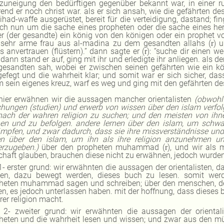
zuneigung den bedürftigen gegenüber bekannt war, in einer r
end er noch christ war. als er sich ansah, wie die gefährten de
ihad-waffe ausgerüstet, bereit für die verteidigung, dastand; 
ich nun um die sache eines propheten oder die sache eines herrs
er (der gesandte) ein könig von den königen oder ein prophet
 sehr arme frau aus al-madina zu dem gesandten allahs (
) 
r
s anvertrauen (flüstern).” dann sagte er (
): “suche dir einen
r
” dann stand er auf, ging mit ihr und erledigte ihr anliegen. als
gesandten sah, wobei er zwischen seinen gefährten wie ein kö
efegt und die wahrheit klar; und somit war er sich sicher, das
 sein eigenes kreuz, warf es weg und ging mit den gefährten des
hier erwähnen wir die aussagen mancher orientalisten
(obwohl 
chungen (studien) und erwerb von wissen über den islam verfo
ach der wahren religion zu suchen; und den meisten von ihne
en und zu befolgen. andere lernen über den islam, um schwa
mpfen, und zwar dadurch, dass sie ihre missverständnisse und
en über den islam, um ihn als ihre religion anzunehmen u
erzugeben.)
über den propheten muhammad (
), und wir als
r
chaft glauben, brauchen diese nicht zu erwähnen, jedoch wurden
1- erster grund:
wir erwähnten
die aussagen der orientalisten, 
en, dazu bewegt werden, dieses buch zu lesen. somit wer
heten muhammad sagen und schreiben; über den menschen, den
ten, es jedoch unterlassen haben. mit der hoffnung, dass diese
rer religion macht.
2- zweiter grund: wir
erwähnten die aussagen der oriental
heten und die wahrheit lesen und wissen; und zwar aus den mün