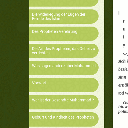
i
Die Widerlegung der Lügen der
Feinde des Islam
r
u
Des Propheten Verehrung
t
y
Die Art des Propheten, das Gebet zu
ب
verrichten
sich 
Was sagen andere über Mohammed
bezie
sinn 
Vorwort
ernäh
tod v
Wer ist der Gesandte Muhammad ?
ين
hinwe
polit
Geburt und Kindheit des Propheten