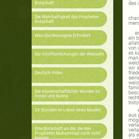
Botschaft
des 
Die Wahrhaftigkeit des Propheten
char
Botschaft
mens
er
Was das Bezeugnis Erfordert
ein 
alla
von 
es k
Die Veröffentlichungen der Webseite
man 
welc
wir 
frie
Deutsch-Video
sein
weic
fami
Die wissenschaftlichen Wunder im
besc
Koran und Sunna
rech
trot
24 Stunden im Leben eines Muslim
aus 
möge
verl
Eine Botschaft an die, die den
verl
Propheten Muhammad noch nicht
als 
kennen