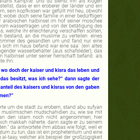
allahs kämpfte. und du siehst ihn als klugen
llst, dass er ein eroberer der länder und ein
rn, sein kopfkissen war gefüllt mit heu, obwohl
; wobei doch seine familie in einer bedürftigen
er arabischen halbinsel im hof seiner moschee
 vom wassertragen und von der betätigung des
, welche ihr erleichterung verschaffen sollten,
n bestand, an die muslime zu verteilen. eines
 zimmer des gesandten um und fand nur eine
s sich im haus befand war eine saa`
(ein altes
gender wasserbehälter (aus schafsleder); das
n halbinsel unter seiner herrschaft befand. als
gte ihn:
, wo doch der kaiser und kisra das leben und
das besitzt, was ich sehe?“ dann sagte der
r anteil des kaisers und kisras von den gaben
mmen?”
rte um die stadt zu erobern, stand abu sufyan
n muslimischen mudschahidien zu, wie sie mit
an den islam noch nicht angenommen; hier
e sich makkah näherte. dann sagte er zu seinem
en.” da antwortete ihm abbas wie folgt, weil er
gtum zu tun,
das ist ein prophetentum und eine
al-taay, welcher als beispiel der großzügigkeit