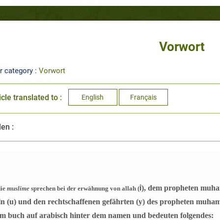
Vorwort
r category :
Vorwort
icle translated to :
English
Français
len :
i
), dem propheten muh
die
muslime
sprechen bei der erwähnung von allah (
n (
u
) und den rechtschaffenen gefährten (
y
) des propheten muha
em buch auf arabisch hinter dem namen und bedeuten folgendes: