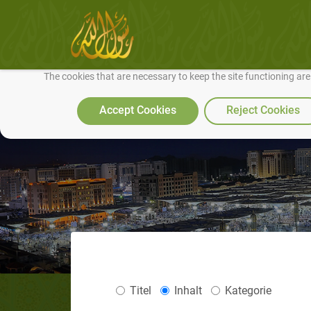
We use cookies to make our site work well for you and so we can conti
The cookies that are necessary to keep the site functioning ar
Accept Cookies
Reject Cookies
Titel
Inhalt
Kategorie