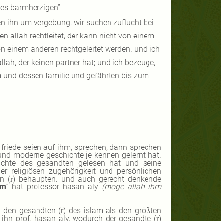
des barmherzigen”
tten ihn um vergebung. wir suchen zuflucht bei
n allah rechtleitet, der kann nicht von einem
von einem anderen rechtgeleitet werden. und ich
lah, der keinen partner hat; und ich bezeuge,
m und dessen familie und gefährten bis zum
 friede seien auf ihm, sprechen, dann sprechen
e und moderne geschichte je kennen gelernt hat.
ichte des gesandten gelesen hat und seine
r religiösen zugehörigkeit und persönlichen
n (
) behaupten. und auch gerecht denkende
r
am
“ hat professor hasan aly
(möge allah ihm
e den gesandten (
) des islam als den größten
r
ihn prof. hasan aly, wodurch der gesandte (
)
r