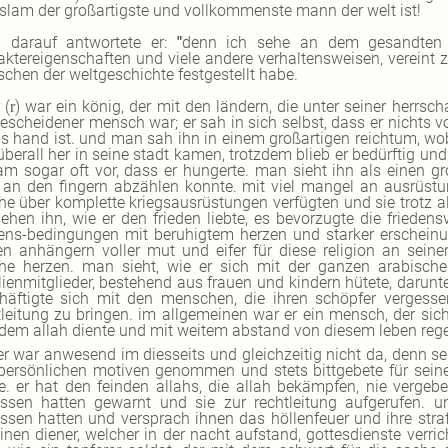
islam der großartigste und vollkommenste mann der welt ist!
darauf antwortete er:
"
denn ich sehe an dem gesandten 
aktereigenschaften und viele andere verhaltensweisen, vereint z
chen der weltgeschichte festgestellt habe.
 (
)
war ein könig,
der mit den ländern, die unter seiner herrsc
r
bescheidener mensch war; er sah in sich selbst, dass er nichts v
hs hand ist. und man sah ihn in einem großartigen reichtum, wo
überall her in seine stadt kamen, trotzdem blieb er bedürftig u
am sogar oft vor, dass er hungerte. man sieht ihn als einen gro
an den fingern abzählen konnte. mit viel mangel an ausrüstu
he über komplette kriegsausrüstungen verfügten und sie trotz a
sehen ihn, wie er den frieden liebte, es bevorzugte die frieden
dens-bedingungen mit beruhigtem herzen und starker erschein
en anhängern voller mut und eifer für diese religion an sein
he herzen. man sieht, wie er sich mit der ganzen arabische
lienmitglieder, bestehend aus frauen und kindern hütete, darun
häftigte sich mit den menschen, die ihren schöpfer vergess
tleitung zu bringen. im allgemeinen war er ein mensch, der si
zdem allah diente und mit weitem abstand von diesem leben regel
er war anwesend im diesseits und gleichzeitig nicht da, denn se
persönlichen motiven genommen und stets bittgebete für seine 
. er hat den feinden allahs, die allah bekämpfen, nie verge
assen hatten gewarnt und sie zur rechtleitung aufgerufen. u
assen hatten und versprach ihnen das höllenfeuer und ihre stra
einen diener, welcher in der nacht aufstand, gottesdienste verri