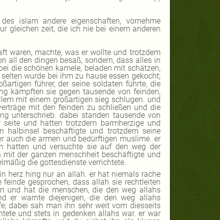
des islam andere eigenschaften, vornehme
ur gleichen zeit, die ich nie bei einem anderen
haft waren, machte, was er wollte und trotzdem
on all den dingen besaß, sondern, dass alles in
bei die schönen kamele, beladen mit schätzen,
nd selten wurde bei ihm zu hause essen gekocht;
ßartigen führer, der seine soldaten führte, die
ng kämpften sie gegen tausende von feinden,
llem mit einem großartigen sieg schlugen. und
sverträge mit den feinden zu schließen und die
ung unterschrieb. dabei standen tausende von
er seite und hatten trotzdem barmherzige und
n halbinsel beschäftigte und trotzdem seine
ter auch die armen und bedürftigen muslime. er
en hatten und versuchte sie auf den weg der
ch mit der ganzen menschheit beschäftigte und
mäßig die gottesdienste verrichtete.
in herz hing nur an allah. er hat niemals rache
feinde gesprochen, dass allah sie rechtleiten
ben und hat die menschen, die den weg allahs
nd er warnte diejenigen, die den weg allahs
fe; dabei sah man ihn sehr weit vom diesseits
chtete und stets in gedenken allahs war. er war