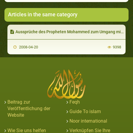
Articles in the same category
Aussprüche des Propheten Mohammed zum Umgang mit Tieren
2008-04-20
9398
Beitrag zur
Feqh
Veröffentlichung der
Guide To islam
Website
Noor international
Wie Sie uns helfen
Verknüpfen Sie Ihre