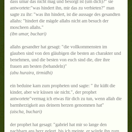
dass umar das nicht mag und besorgt ist (um dich)?" sie
antwortete:"was hindert ihn, mir das zu verbieten?" man
sagte zu ihr: "was ihn hindert, ist die aussage des gesandten
allahs: "hindert die mägde allahs nicht am besuch der
moscheen allahs."
(ibn umar, buchari)
allahs gesandter hat gesagt: "die vollkommensten im
glauben sind von den gläubigen die besten an charakter und
benehmen, und die besten von euch sind die, dire ihre
frauen am besten (behandeln)"
(abu huraira, tirmidhi)
ein beduine kam zum propheten und sagte: " ihr küßt die
kinder, aber wir küssen sie nicht.", der prophet
antwortete"vermag ich etwas für dich zu tun, wenn allah die
barmherzigkeit aus deinem herzen genommen hat"
(aischa, buchari)
der prophet hat gesagt: "gabriel hat mir so lange den
nachbarn ans herz gelegt, bis ich meinte, er würde ihn zum