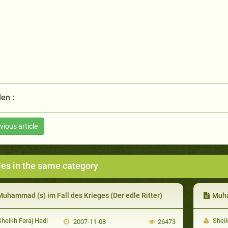
len :
vious article
les in the same category
uhammad (s) im Fall des Krieges (Der edle Ritter)
Muha
heikh Faraj Hadi
Sheik
2007-11-08
26473