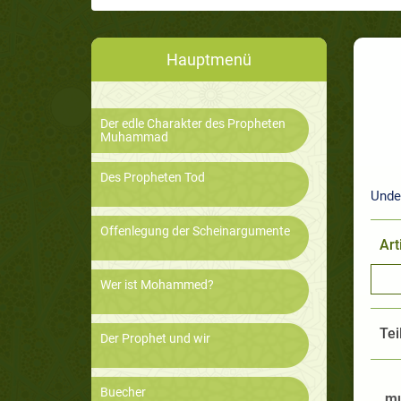
Hauptmenü
Der edle Charakter des Propheten
Muhammad
Des Propheten Tod
Unde
Offenlegung der Scheinargumente
Art
Wer ist Mohammed?
Tei
Der Prophet und wir
Buecher
mu