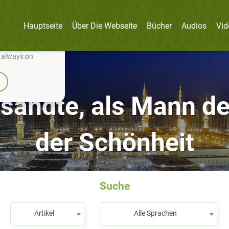
Hauptseite
Über Die Webseite
Bücher
Audios
Vid
nually improve it.
e always on
andte, als Mann d
der Schönheit
Suche
Artikel
Alle Sprachen