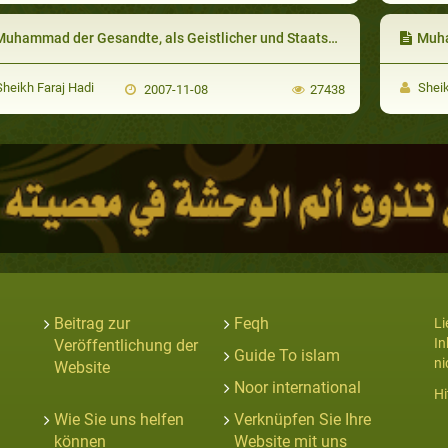
uhammad der Gesandte, als Geistlicher und Staatsmann
Muha
heikh Faraj Hadi
Sheik
2007-11-08
27438
Beitrag zur
Feqh
Li
In
Veröffentlichung der
Guide To islam
ni
Website
Noor international
Hi
Wie Sie uns helfen
Verknüpfen Sie Ihre
können
Website mit uns