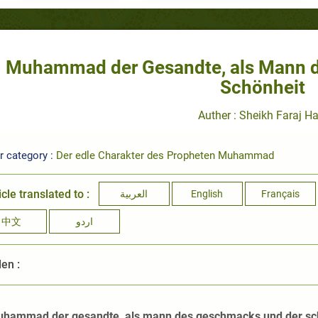
Muhammad der Gesandte, als Mann 
Schönheit
Auther : Sheikh Faraj Ha
r category :
Der edle Charakter des Propheten Muhammad
icle translated to :
العربية
English
Français
中文
اردو
len :
hammad der gesandte, als mann des geschmacks und der sc