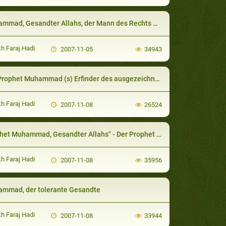
ad, Gesandter Allahs, der Mann des Rechts und der Gerechtigkeit
h Faraj Hadi
2007-11-05
34943
rophet Muhammad (s) Erfinder des ausgezeichneten Bauwesens
h Faraj Hadi
2007-11-08
26524
uhammad, Gesandter Allahs" - Der Prophet Muhammad, ein Mann der Hygiene und des Umweltschutzes
h Faraj Hadi
2007-11-08
35956
mmad, der tolerante Gesandte
h Faraj Hadi
2007-11-08
33944