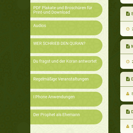
PDF Plakate und Broschüren für
Print-und Download
Audios
2
WER SCHRIEB DEN QURAN?
M
Du fragst und der Koran antwortet
2
Regelmäßige Veranstaltungen
D
S
I Phone Anwendungen
D
Der Prophet als Ehemann
S