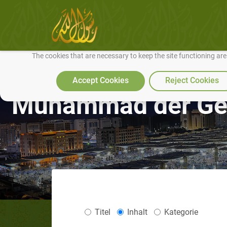
We use cookies to make our site work well for you and so we can conti
The cookies that are necessary to keep the site functioning ar
Accept Cookies
Reject Cookies
Muhammad der Ges
Titel
Inhalt
Kategorie