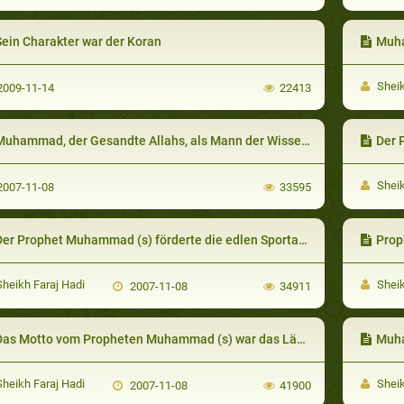
Sein Charakter war der Koran
Muhamm
Sheik
009-11-14
22413
uhammad, der Gesandte Allahs, als Mann der Wissenschaft und Zivilisation
Der P
Sheik
007-11-08
33595
er Prophet Muhammad (s) förderte die edlen Sportarten
Prophet M
heikh Faraj Hadi
Sheik
2007-11-08
34911
as Motto vom Propheten Muhammad (s) war das Lächeln
Muha
heikh Faraj Hadi
Sheik
2007-11-08
41900