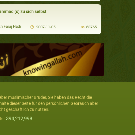
mmad (s) zu sich selbst
h Faraj Hadi
2007-11-05
68765
eber muslimischer Bruder, Sie haben das Recht die
halte dieser Seite für den persönlichen Gebrauch aber
cht geschäftlich zu nutzen.
394,212,998
ts :