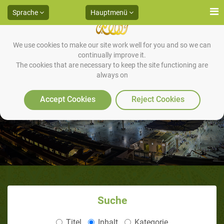
Sprache
Hauptmenü
We use cookies to make our site work well for you and so we can
continually improve it.
The cookies that are necessary to keep the site functioning are
always on
Der Abschied des Propheten
Accept Cookies
Reject Cookies
Suche
Titel
Inhalt
Kategorie