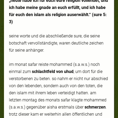
„heute habe ich für euch eure religion vollendet, und
ich habe meine gnade an euch erfüllt, und ich habe
für euch den islam als religion auserwählt.“ (sure 5:
3)
seine worte und die abschließende sure, die seine
botschaft vervollständigte, waren deutliche zeichen
für seine anhänger.
im monat safar reiste mohammed (s.a.w.s.) noch
einmal zum
schlachtfeld von uhud
, um dort für die
verstorbenen zu beten. so nahm er nicht nur abschied
von den lebenden, sondern auch von den toten, die
den islam mit ihrem leben verteidigt hatten. am
letzten montag des monats safar klagte mohammed
(s.a.w.s.) gegenüber
aisha
erstmals über
schmerzen
.
trotz dieser kam er weiterhin allen öffentlichen und