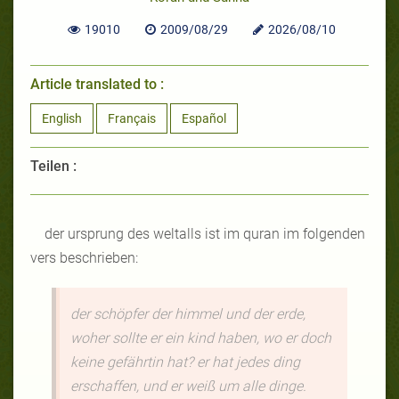
19010
2009/08/29
2026/08/10
Article translated to :
English
Français
Español
Teilen :
der ursprung des weltalls ist im quran im folgenden
vers beschrieben:
der schöpfer der himmel und der erde,
woher sollte er ein kind haben, wo er doch
keine gefährtin hat? er hat jedes ding
erschaffen, und er weiß um alle dinge.