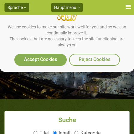
Sprache
Hauptmenü
We use cookies to make our site work well for you and so we can
continually improve it.
The cookies that are necessary to keep the site functioning are
always on
Wie das Weltall entstand
Accept Cookies
Reject Cookies
Suche
Titel
Inhalt
Kategorie