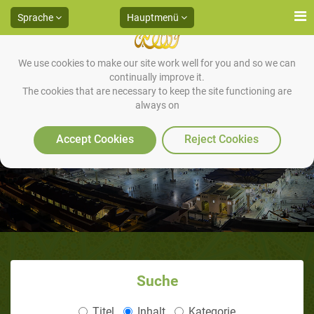
Sprache
Hauptmenü
We use cookies to make our site work well for you and so we can
continually improve it.
The cookies that are necessary to keep the site functioning are
always on
Sura al-Infitar (Das Zerbrechen)
Accept Cookies
Reject Cookies
Suche
Titel
Inhalt
Kategorie