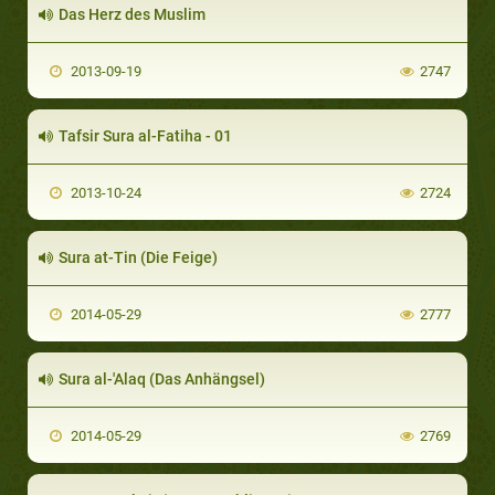
Das Herz des Muslim
2013-09-19
2747
Tafsir Sura al-Fatiha - 01
2013-10-24
2724
Sura at-Tin (Die Feige)
2014-05-29
2777
Sura al-'Alaq (Das Anhängsel)
2014-05-29
2769