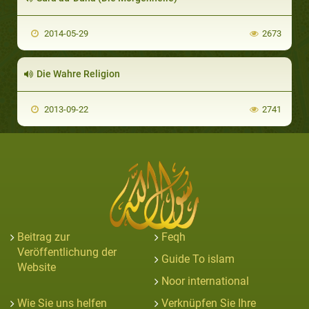
2014-05-29
2673
Die Wahre Religion
2013-09-22
2741
Beitrag zur
Feqh
Veröffentlichung der
Guide To islam
Website
Noor international
Wie Sie uns helfen
Verknüpfen Sie Ihre