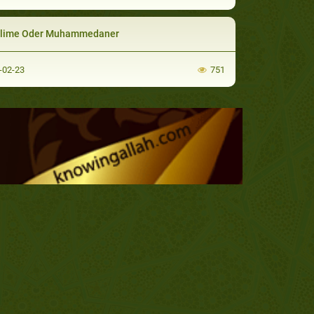
lime Oder Muhammedaner
-02-23
751