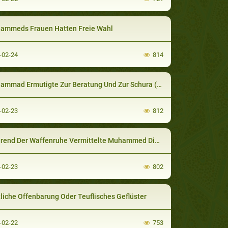
mmeds Frauen Hatten Freie Wahl
-02-24
814
mad Ermutigte Zur Beratung Und Zur Schura (Ratgebende Gruppe)
-02-23
812
Der Waffenruhe Vermittelte Muhammed Die Botschaft Gottes In- Und Außerhalb Von Arabien
-02-23
802
liche Offenbarung Oder Teuflisches Geflüster
-02-22
753