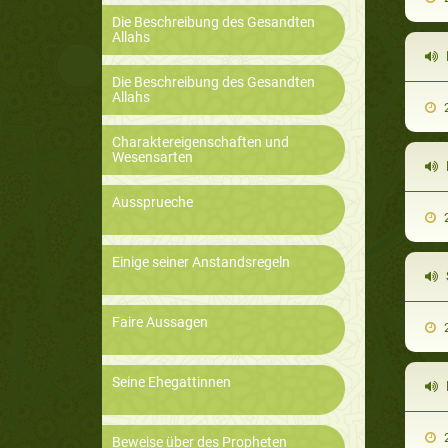
Die Beschreibung des Gesandten
Allahs
M
Die Beschreibung des Gesandten
Allahs
2
Charaktereigenschaften und
Wesensarten
Aussprueche
2
Einige seiner Anstandsregeln
Faire Aussagen
2
Seine Ehegattinnen
D
2
Beweise über des Propheten