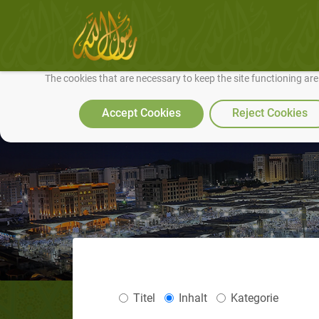
We use cookies to make our site work well for you and so we can conti
The cookies that are necessary to keep the site functioning ar
Accept Cookies
Reject Cookies
Titel
Inhalt
Kategorie