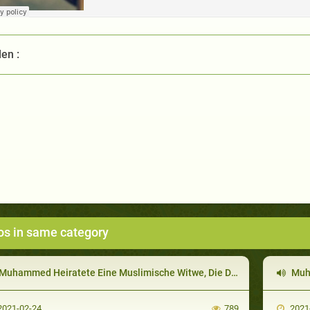
len :
os in same category
uhammed Heiratete Eine Muslimische Witwe, Die Die Tochter Einer Seiner Feinde War
Muha
021-02-24
789
2021