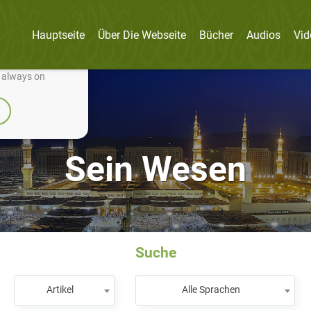
Hauptseite
Über Die Webseite
Bücher
Audios
Vid
nually improve it.
e always on
Sein Wesen
Suche
Artikel
Alle Sprachen