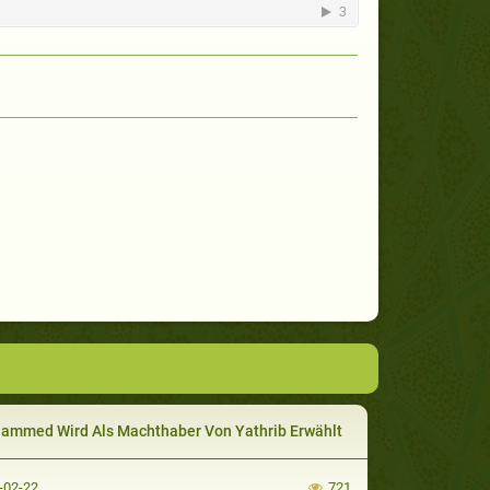
mmed Wird Als Machthaber Von Yathrib Erwählt
-02-22
721