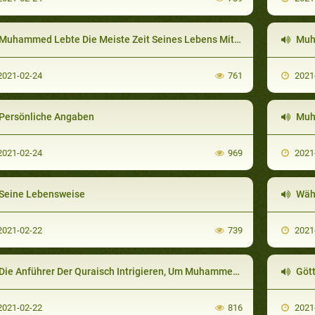
uhammed Lebte Die Meiste Zeit Seines Lebens Mit Nur Einer Frau Verheiratet
Muha
021-02-24
761
2021
Persönliche Angaben
Muham
021-02-24
969
2021
Seine Lebensweise
Während 
021-02-22
739
2021
ie Anführer Der Quraisch Intrigieren, Um Muhammed Zu Töten; Auswanderung Nach Yathrib Beginnt
Gött
021-02-22
816
2021