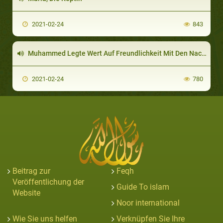
2021-02-24
843
Muhammed Legte Wert Auf Freundlichkeit Mit Den Nachbarn
2021-02-24
780
Beitrag zur
Feqh
Veröffentlichung der
Guide To islam
Website
Noor international
Wie Sie uns helfen
Verknüpfen Sie Ihre