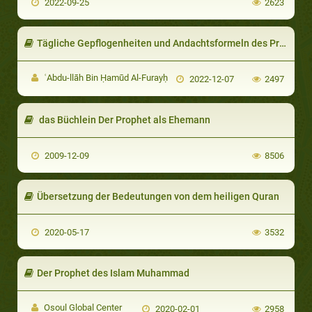
2022-09-25
2623
Tägliche Gepflogenheiten und Andachtsformeln des Propheten
ʿAbdu-llāh Bin Ḥamūd Al-Furayḥ
2022-12-07
2497
das Büchlein Der Prophet als Ehemann
2009-12-09
8506
Übersetzung der Bedeutungen von dem heiligen Quran
2020-05-17
3532
Der Prophet des Islam Muhammad
Osoul Global Center
2020-02-01
2958