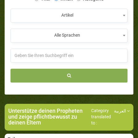
Artikel
Alle Sprachen
Unterstütze deinen Propheten
Category
العربية
und zeige pflichtbewusst zu
translated
deinen Eltern
to :