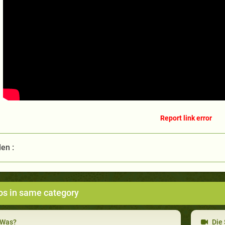
Report link error
len :
os in same category
Was?
Die 