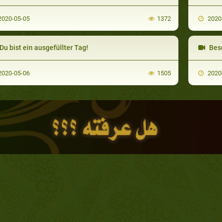
020-05-05
1372
2020
Du bist ein ausgefüllter Tag!
Besc
020-05-06
1505
2020