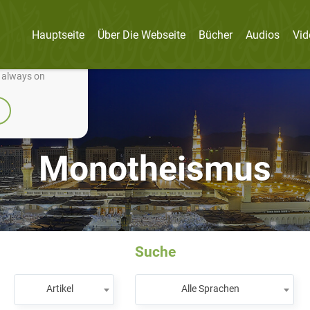
Hauptseite
Über Die Webseite
Bücher
Audios
Vid
nually improve it.
e always on
Monotheismus
Suche
Artikel
Alle Sprachen