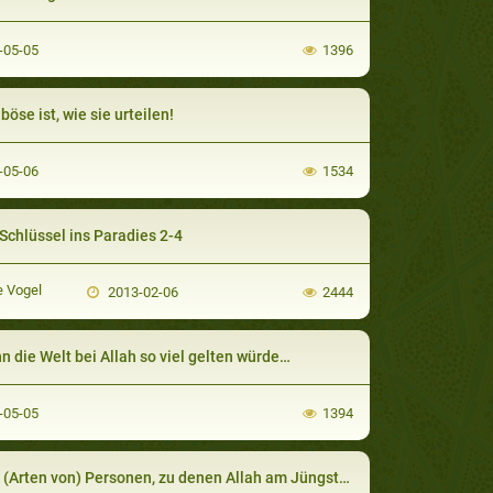
-05-05
1396
böse ist, wie sie urteilen!
-05-06
1534
Schlüssel ins Paradies 2-4
e Vogel
2013-02-06
2444
 die Welt bei Allah so viel gelten würde…
-05-05
1394
Arten von) Personen, zu denen Allah am Jüngsten Tage nicht sprechen wird.