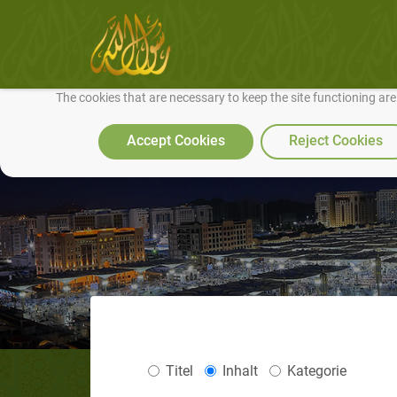
We use cookies to make our site work well for you and so we can conti
The cookies that are necessary to keep the site functioning ar
Accept Cookies
Reject Cookies
Titel
Inhalt
Kategorie