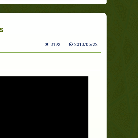
s
3192
2013/06/22