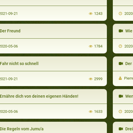
021-09-21
1243
2020
Der Freund
Wie 
020-05-06
1784
2020
Fahr nicht so schnell
Der 
Pierr
021-09-21
2999
Ernähre dich von deinen eigenen Händen!
Wenn
020-05-06
1633
2020
Die Regeln vom Jumu'a
Drei (