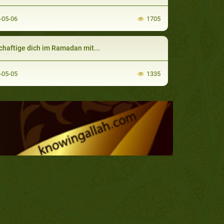
-05-06
1705
haftige dich im Ramadan mit...
-05-05
1335