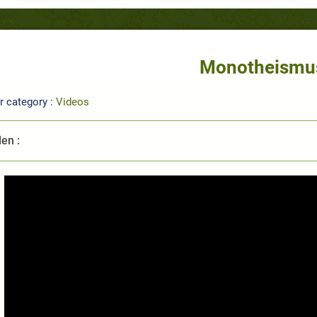
Monotheismu
r category :
Videos
len :