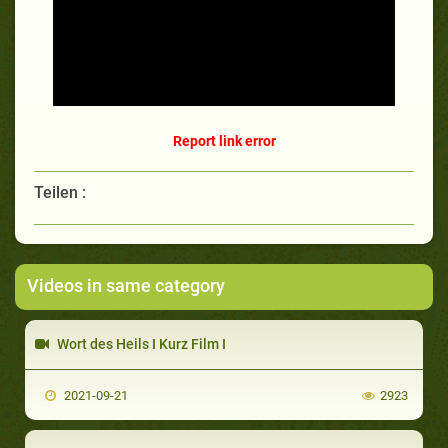
Report link error
Teilen :
Videos in same category
Wort des Heils I Kurz Film I
2021-09-21
2923