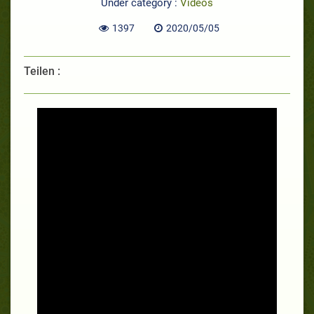
Under category :
Videos
1397
2020/05/05
Teilen :