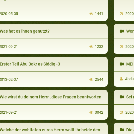
020-05-05
1441
2020
Was hat es ihnen genutzt?
Wenn
021-09-21
1232
2020
Erster Teil Abu Bakr as Siddiq -3
MEI
Abdu
013-02-07
2544
Wie wirst du deinem Herrn, diese Fragen beantworten
Sei 
021-09-21
3042
2020
Welche der wohltaten eures Herrn wollt ihr beide denn leugnen?
Die 