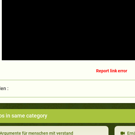
Report link error
len :
os in same category
Argumente für menschen mit verstand
Ernä