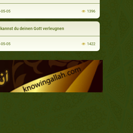
-05-05
1396
kannst du deinen Gott verleugnen
-05-05
1422