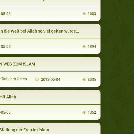
-05-06
1633
 die Welt bei Allah so viel gelten würde…
-05-05
1394
N WEG ZUM ISLAM
r Raheem Green
2013-05-04
3035
mit Allah
-05-05
1352
Stellung der Frau im Islam