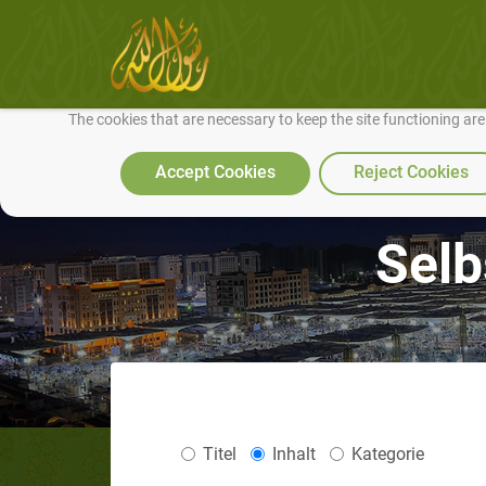
We use cookies to make our site work well for you and so we can conti
The cookies that are necessary to keep the site functioning ar
Accept Cookies
Reject Cookies
Selb
Titel
Inhalt
Kategorie