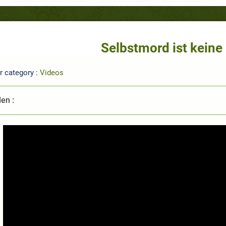
Selbstmord ist keine
r category :
Videos
len :