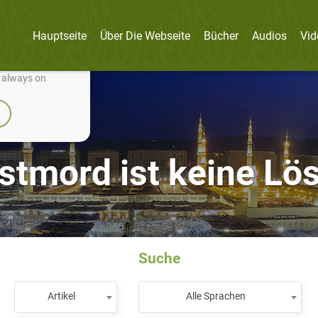
Hauptseite
Über Die Webseite
Bücher
Audios
Vid
nually improve it.
e always on
stmord ist keine Lö
Suche
Artikel
Alle Sprachen