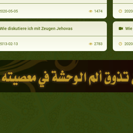
020-05-05
1474
2020
Wie diskutiere ich mit Zeugen Jehovas
Wie 
013-02-13
2783
2020