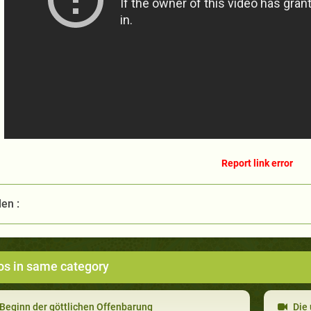
Report link error
len :
os in same category
Beginn der göttlichen Offenbarung
Die 