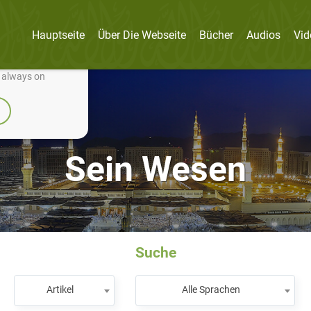
Hauptseite
Über Die Webseite
Bücher
Audios
Vid
nually improve it.
e always on
Sein Wesen
Suche
Artikel
Alle Sprachen