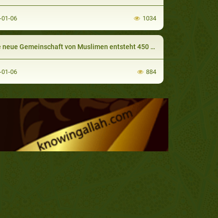
-01-06
1034
neue Gemeinschaft von Muslimen entsteht 450 km nördlich von Mekka
-01-06
884