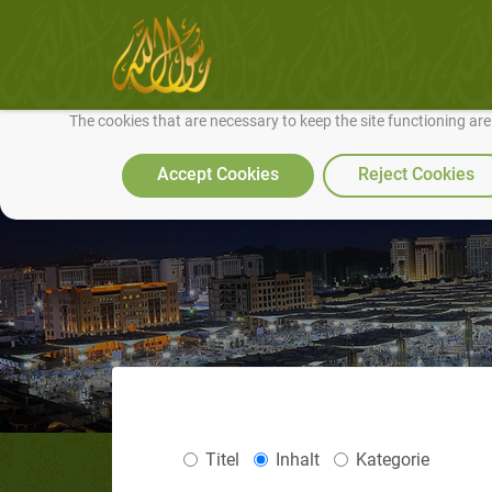
We use cookies to make our site work well for you and so we can conti
The cookies that are necessary to keep the site functioning ar
Accept Cookies
Reject Cookies
Titel
Inhalt
Kategorie