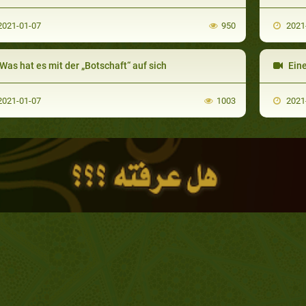
021-01-07
950
2021
Was hat es mit der „Botschaft“ auf sich
Eine 
021-01-07
1003
2021