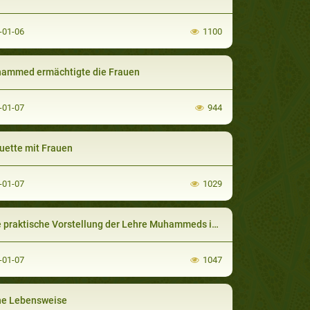
-01-06
1100
ammed ermächtigte die Frauen
-01-07
944
uette mit Frauen
-01-07
1029
praktische Vorstellung der Lehre Muhammeds in Abessinien
-01-07
1047
ne Lebensweise