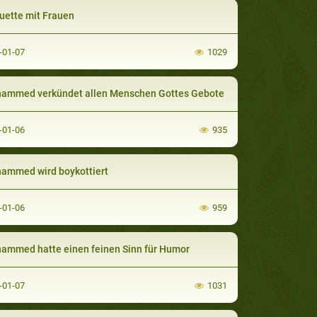
uette mit Frauen
-01-07
1029
ammed verkündet allen Menschen Gottes Gebote
-01-06
935
ammed wird boykottiert
-01-06
959
mmed hatte einen feinen Sinn für Humor
-01-07
1031