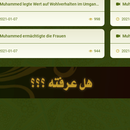
Muhammed legte Wert auf Wohlverhalten im Umgang mit Menschen
Muham
021-01-07
998
2021
Muhammed ermächtigte die Frauen
Muha
021-01-07
944
2021