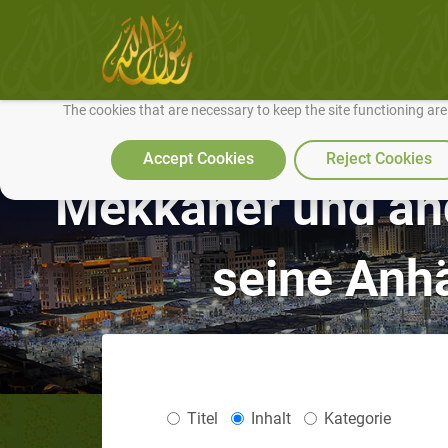
We use cookies to make our site work well for you and so we can conti
The cookies that are necessary to keep the site functioning ar
Accept Cookies
Reject Cookies
Mekkaner und a
seine Anhä
Titel
Inhalt
Kategorie