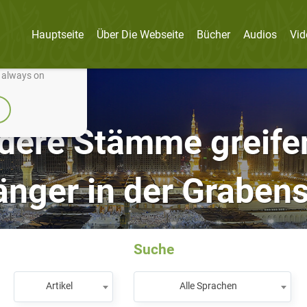
Hauptseite
Über Die Webseite
Bücher
Audios
Vid
nually improve it.
e always on
ndere Stämme greif
nger in der Graben
Suche
Artikel
Alle Sprachen