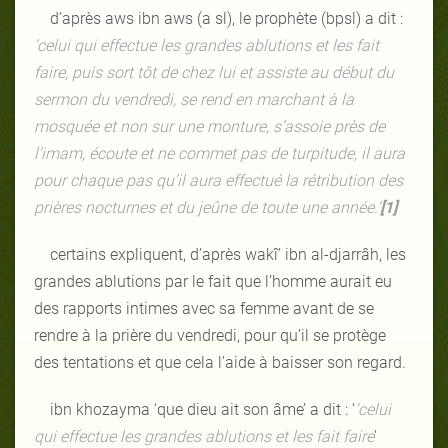
d’après aws ibn aws (a sl), le prophète (bpsl) a dit :
‘celui qui effectue les grandes ablutions et les fait
faire, puis sort tôt de chez lui et assiste au début du
sermon du vendredi, se rend en marchant à la
mosquée et non sur une monture, s’assoie près de
l’imam, écoute et ne commet pas de turpitude, il aura
pour chaque pas qu’il aura effectué la rétribution des
prières nocturnes et du jeûne de toute une année.’
[1]
certains expliquent, d’après wakî’ ibn al-djarrâh, les
grandes ablutions par le fait que l’homme aurait eu
des rapports intimes avec sa femme avant de se
rendre à la prière du vendredi, pour qu’il se protège
des tentations et que cela l’aide à baisser son regard.
ibn khozayma ‘que dieu ait son âme’ a dit : ‘
‘celui
qui effectue les grandes ablutions et les fait faire
'