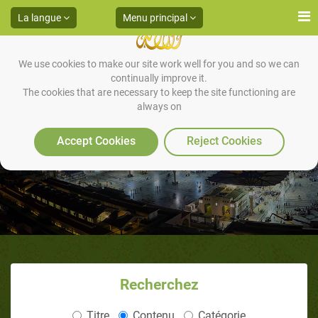
La langue
Menu principal
We use cookies to make our site work well for you and so we can
continually improve it.
The cookies that are necessary to keep the site functioning are
always on
Le Prophète et nous
Accept Cookies
Reject Cookies
Recherchez
Titre
Contenu
Catégorie