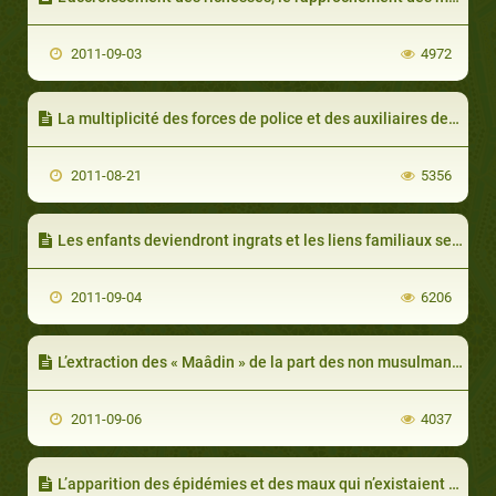
2011-09-03
4972
La multiplicité des forces de police et des auxiliaires des oppresseurs
2011-08-21
5356
Les enfants deviendront ingrats et les liens familiaux seront rompus et l’apparition de la grossierté et de l’indécence
2011-09-04
6206
L’extraction des « Maâdin » de la part des non musulmans et leur excellence dans cette industrie : (maâdin = tout ce qui est extrait du fond de la terre comme les métaux, le pétrole..)
2011-09-06
4037
L’apparition des épidémies et des maux qui n’existaient pas avant