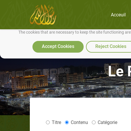
Acceuil
We use cookies to make our site work well for you and so we can conti
The cookies that are necessary to keep the site functioning ar
Accept Cookies
Reject Cookies
Le 
Titre
Contenu
Catégorie