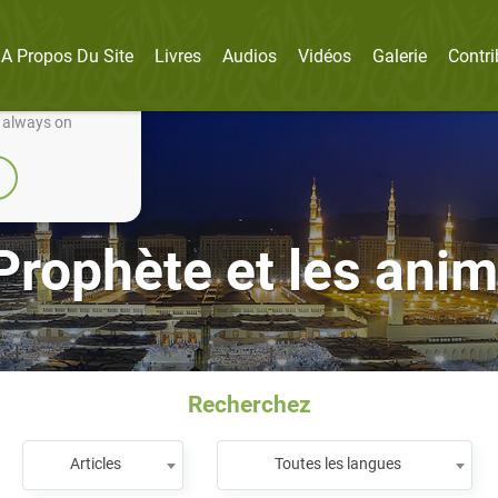
A Propos Du Site
Livres
Audios
Vidéos
Galerie
Contri
nually improve it.
e always on
Prophète et les ani
Recherchez
Articles
Toutes les langues