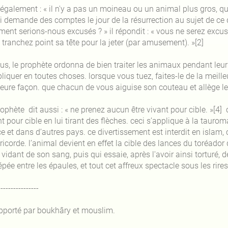
it également : « il n'y a pas un moineau ou un animal plus gros, 
i demande des comptes le jour de la résurrection au sujet de ce qu’
ent serions-nous excusés ? » il répondit : « vous ne serez excu
 tranchez point sa tête pour la jeter (par amusement). »[2]
us, le prophète ordonna de bien traiter les animaux pendant leur sac
liquer en toutes choses. lorsque vous tuez, faites-le de la meille
leure façon. que chacun de vous aiguise son couteau et allège les
ophète dit aussi : « ne prenez aucun être vivant pour cible. »[4] 
t pour cible en lui tirant des flèches. ceci s’applique à la taur
e et dans d’autres pays. ce divertissement est interdit en islam, 
icorde. l’animal devient en effet la cible des lances du toréador qu
 vidant de son sang, puis qui essaie, après l'avoir ainsi torturé, 
pée entre les épaules, et tout cet affreux spectacle sous les rire
----------------
apporté par boukhâry et mouslim.