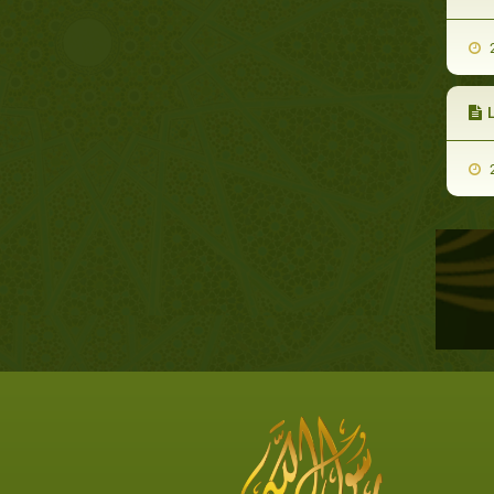
2
L
2