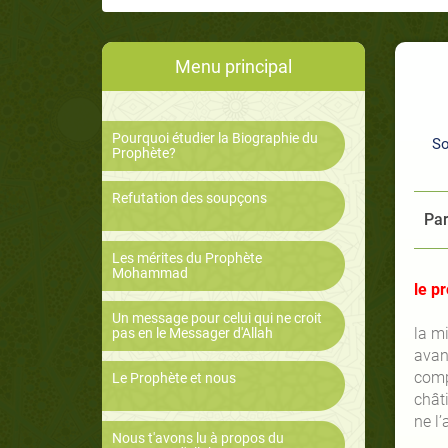
Menu principal
Pourquoi étudier la Biographie du
So
Prophète?
Refutation des soupçons
Par
Les mérites du Prophète
Mohammad
le p
Un message pour celui qui ne croit
la m
pas en le Messager d'Allah
avan
compa
Le Prophète et nous
châti
ne l’
Nous t'avons lu à propos du