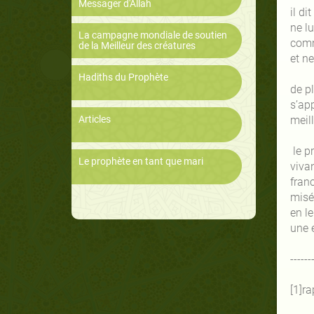
Messager d'Allah
il d
ne lu
La campagne mondiale de soutien
comm
de la Meilleur des créatures
et ne
Hadiths du Prophète
de pl
s’app
Articles
meil
le pr
Le prophète en tant que mari
vivan
franc
misér
en le
une é
------
[1]r