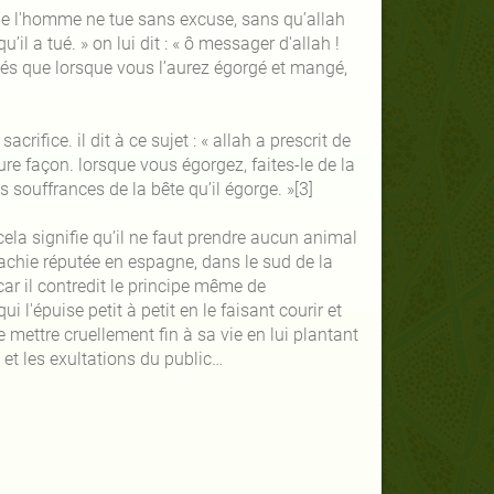
que l'homme ne tue sans excuse, sans qu’allah
il a tué. » on lui dit : « ô messager d'allah !
sés que lorsque vous l’aurez égorgé et mangé,
rifice. il dit à ce sujet : « allah a prescrit de
ure façon. lorsque vous égorgez, faites-le de la
 souffrances de la bête qu’il égorge. »[3]
cela signifie qu’il ne faut prendre aucun animal
omachie réputée en espagne, dans le sud de la
car il contredit le principe même de
i l'épuise petit à petit en le faisant courir et
de mettre cruellement fin à sa vie en lui plantant
s et les exultations du public…