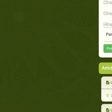
[2]ra
[3]r
[4]r
Par
Pre
Arti
L
2