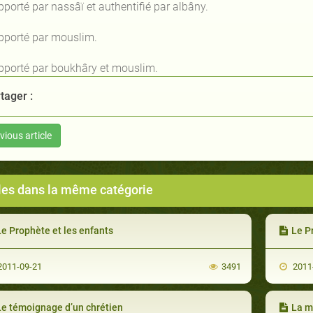
pporté par nassâï et authentifié par albâny.
apporté par mouslim.
apporté par boukhâry et mouslim.
tager :
vious article
cles dans la même catégorie
e Prophète et les enfants
Le P
011-09-21
3491
2011
Le témoignage d’un chrétien
La m