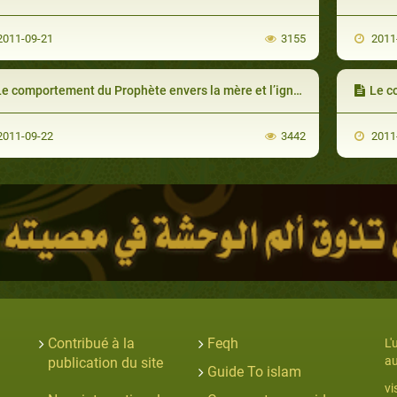
011-09-21
3155
2011
e comportement du Prophète envers la mère et l’ignorant
Le co
011-09-22
3442
2011
Contribué à la
Feqh
L'
au
publication du site
Guide To islam
vi