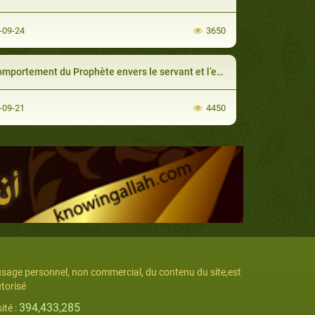
-09-24
3650
mportement du Prophète envers le servant et l’esclave
-09-21
4450
usage personnel, non commercial, du contenu du site,est
torisé
394,433,285
sité :