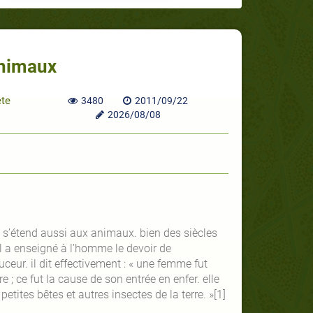
animaux
ète
3480
2011/09/22
2026/08/08
 s’étend aussi aux animaux. bien des siècles
l a enseigné à l’homme le devoir de
ceur. il dit effectivement : « une femme fut
 ; ce fut la cause de son entrée en enfer. elle
etites bêtes et autres insectes de la terre. »[1]