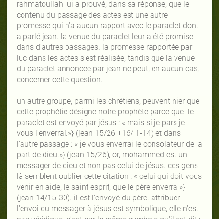
rahmatoullah lui a prouvé, dans sa réponse, que le
contenu du passage des actes est une autre
promesse qui n'a aucun rapport avec le paraclet dont
a parlé jean. la venue du paraclet leur a été promise
dans d'autres passages. la promesse rapportée par
luc dans les actes s'est réalisée, tandis que la venue
du paraclet annoncée par jean ne peut, en aucun cas,
concerner cette question.
un autre groupe, parmi les chrétiens, peuvent nier que
cette prophétie désigne notre prophète parce que le
paraclet est envoyé par jésus : « mais si je pars je
vous l'enverrai.»} (jean 15/26 +16/ 1-14) et dans
l'autre passage : « je vous enverrai le consolateur de la
part de dieu.»} (jean 15/26), or, mohammed est un
messager de dieu et non pas celui de jésus. ces gens-
là semblent oublier cette citation : « celui qui doit vous
venir en aide, le saint esprit, que le père enverra »}
(jean 14/15-30). il est l'envoyé du père. attribuer
l'envoi du messager à jésus est symbolique, elle n'est