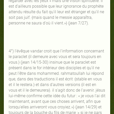
regarder avec les yeux » mais une vision spirituelle. il
est d'ailleurs possible que leur ignorance du prophète
attendu résulte du fait qu'il leur est étranger et qu'il ne
soit pas juif. {mais quand le messie apparaîtra,
personne ne saura d'où il vient.»} (jean 7/27).
4°) l'évêque vandar croit que l'information concernant
le paraclet {il demeure avec vous et sera toujours en
vous.} (jean 14/15-30) insinue que le paraclet est
présent dans le for intérieur des disciples et qu'il ne
peut l'être dans mohammed. rahmatoullah lui répond
que, dans des traductions il est écrit :{stable en vous
et il le restera.} et dans d'autres versions {il est en
vous et il le demeurera}. il s'agit donc de l'avenir. jésus
lui-même confirme cette idée du futur : « je vous l'ai dit
maintenant, avant que ces choses arrivent, afin que
lorsqu'elles arriveront vous croyiez.»} (jean 14/29) et
toujours de la bouche du fils de marie :« si je ne pars