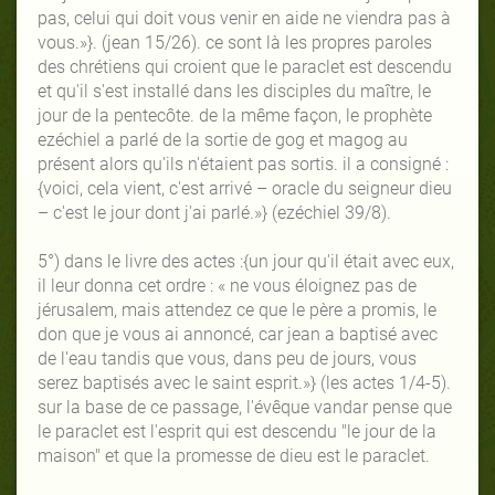
pas, celui qui doit vous venir en aide ne viendra pas à
vous.»}. (jean 15/26). ce sont là les propres paroles
des chrétiens qui croient que le paraclet est descendu
et qu'il s'est installé dans les disciples du maître, le
jour de la pentecôte. de la même façon, le prophète
ezéchiel a parlé de la sortie de gog et magog au
présent alors qu'ils n'étaient pas sortis. il a consigné :
{voici, cela vient, c'est arrivé – oracle du seigneur dieu
– c'est le jour dont j'ai parlé.»} (ezéchiel 39/8).
5°) dans le livre des actes :{un jour qu'il était avec eux,
il leur donna cet ordre : « ne vous éloignez pas de
jérusalem, mais attendez ce que le père a promis, le
don que je vous ai annoncé, car jean a baptisé avec
de l'eau tandis que vous, dans peu de jours, vous
serez baptisés avec le saint esprit.»} (les actes 1/4-5).
sur la base de ce passage, l'évêque vandar pense que
le paraclet est l'esprit qui est descendu "le jour de la
maison" et que la promesse de dieu est le paraclet.