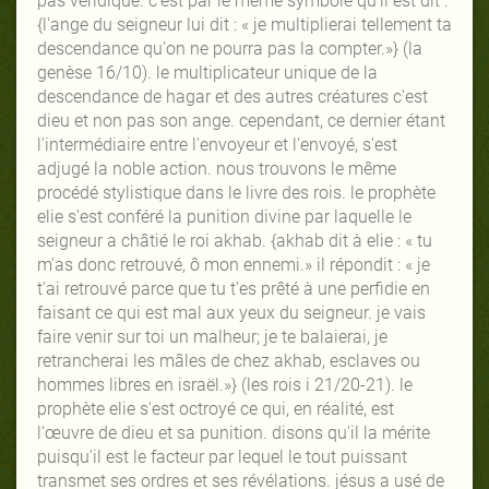
pas véridique. c'est par le même symbole qu'il est dit :
{l'ange du seigneur lui dit : « je multiplierai tellement ta
descendance qu'on ne pourra pas la compter.»} (la
genèse 16/10). le multiplicateur unique de la
descendance de hagar et des autres créatures c'est
dieu et non pas son ange. cependant, ce dernier étant
l'intermédiaire entre l'envoyeur et l'envoyé, s'est
adjugé la noble action. nous trouvons le même
procédé stylistique dans le livre des rois. le prophète
elie s'est conféré la punition divine par laquelle le
seigneur a châtié le roi akhab. {akhab dit à elie : « tu
m'as donc retrouvé, ô mon ennemi.» il répondit : « je
t'ai retrouvé parce que tu t'es prêté à une perfidie en
faisant ce qui est mal aux yeux du seigneur. je vais
faire venir sur toi un malheur; je te balaierai, je
retrancherai les mâles de chez akhab, esclaves ou
hommes libres en israël.»} (les rois i 21/20-21). le
prophète elie s'est octroyé ce qui, en réalité, est
l'œuvre de dieu et sa punition. disons qu'il la mérite
puisqu'il est le facteur par lequel le tout puissant
transmet ses ordres et ses révélations. jésus a usé de