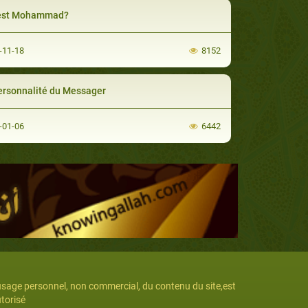
 est Mohammad?
-11-18
8152
ersonnalité du Messager
-01-06
6442
usage personnel, non commercial, du contenu du site,est
torisé