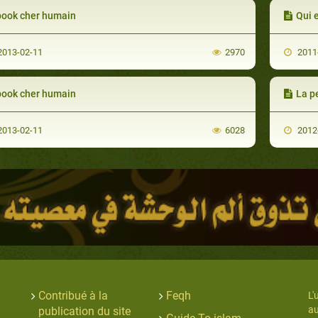
book cher humain
Qui
013-02-11
2970
2011
book cher humain
La p
013-02-11
6028
2012
Contribué à la
Feqh
L'
au
publication du site