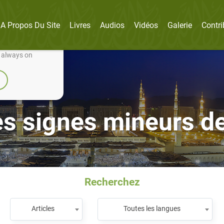
A Propos Du Site
Livres
Audios
Vidéos
Galerie
Contri
nually improve it.
e always on
s signes mineurs de
Recherchez
Articles
Toutes les langues