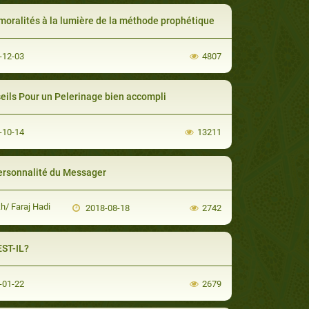
moralités à la lumière de la méthode prophétique
-12-03
4807
eils Pour un Pelerinage bien accompli
-10-14
13211
ersonnalité du Messager
h/ Faraj Hadi
2018-08-18
2742
EST-IL?
-01-22
2679