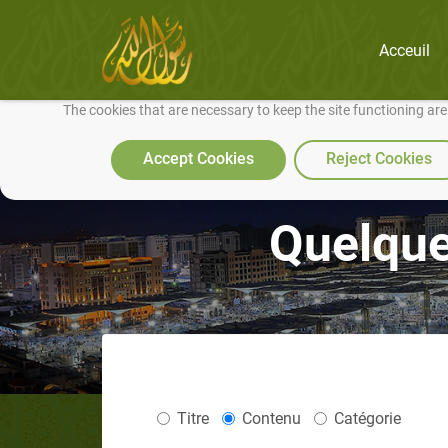
Acceuil
We use cookies to make our site work well for you and so we can conti
The cookies that are necessary to keep the site functioning ar
Accept Cookies
Reject Cookies
Quelque
Titre
Contenu
Catégorie