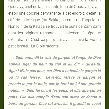
Ka’aba sur d’anciennes fondations. Un certain
Qousayy, chef de la puissante tribu de Qouraysh, avait
établi une colonie permanente à cet endroit; c’était la
cité de la Mecque (ou Bakka, comme on l’appelait).
Non loin de la Ka’aba se trouvait le puits de Zam Zam
dont les origines remontaient également à l’époque
d’Abraham. C’est ce puits qui avait sauvé la vie du
petit Ismaël. La Bible raconte :
«
Dieu entendit la voix du garçon et l'ange de Dieu
appela Agar du haut du ciel et lui dit: « Qu'as-tu,
Agar? N'aie pas peur, car Dieu a entendu le garçon là
où tu l'as laissé. Lève-toi, relève le garçon et
prends-le par la main, car je ferai de lui une grande
nation. » Dieu lui ouvrit les yeux, et elle aperçut un
puits. Elle alla remplir d'eau son outre et donna à
boire au garçon. Dieu fut avec lui. Il grandit et vécut