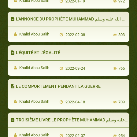
Khalid Abou Salih
2022-01-19
972
L’ANNON
Khalid Abou Salih
2022-02-08
803
L’ÉQUITÉ ET L’ÉGALITÉ
Khalid Abou Salih
2022-03-24
765
LE COMPORTEMENT PENDANT LA GUERRE
Khalid Abou Salih
2022-04-18
709
Khalid Abou Salih
2022-02-07
954