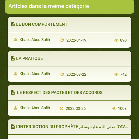
Articles dans la même catégorie
LE BON COMPORTEMENT
Khalid Abou Salih
2022-04-19
890
LA PRATIQUE
Khalid Abou Salih
2022-03-22
742
LE RESPECT DES PACTES ET DES ACCORDS
Khalid Abou Salih
2022-03-26
1008
L’INTERDICTION DU PROPHÈTE صلى الله عليه وسلم D’AVOIR DE MAUVAISES SUSPICIONS À L’ÉGARD DE SA FEMME