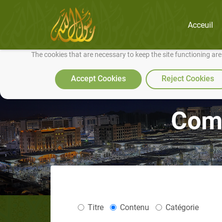
Acceuil
We use cookies to make our site work well for you and so we can conti
The cookies that are necessary to keep the site functioning ar
Accept Cookies
Reject Cookies
Comm
Titre
Contenu
Catégorie