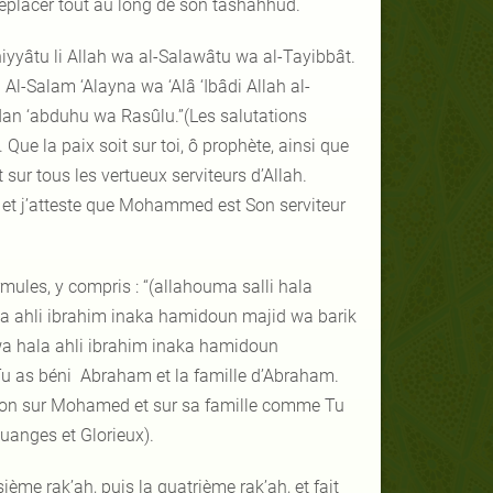
a déplacer tout au long de son tashahhud.
yyâtu li Allah wa al-Salawâtu wa al-Tayibbât.
-Salam ‘Alayna wa ‘Alâ ‘Ibâdi Allah al-
an ‘abduhu wa Rasûlu.”(Les salutations
Que la paix soit sur toi, ô prophète, ainsi que
t sur tous les vertueux serviteurs d’Allah.
ah et j’atteste que Mohammed est Son serviteur
formules, y compris : “(allahouma salli hala
 ahli ibrahim inaka hamidoun majid wa barik
 hala ahli ibrahim inaka hamidoun
 as béni Abraham et la famille d’Abraham.
tion sur Mohamed et sur sa famille comme Tu
uanges et Glorieux).
oisième rak’ah, puis la quatrième rak’ah, et fait