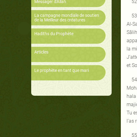
52
Messager d'Allah
La campagne mondiale de soutien
53
de la Meilleur des créatures
Al-S
Sâli
Hadiths du Prophète
appar
la mi
Articles
J’att
et S
Le prophète en tant que mari
54
Moha
hala
maji
Tu e
l’as
55