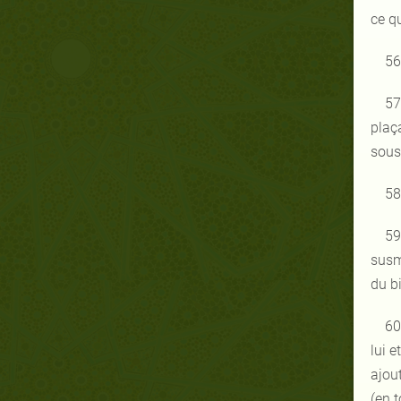
ce q
56
57
plaç
sous 
58
59
susm
du b
60
lui e
ajout
(en t