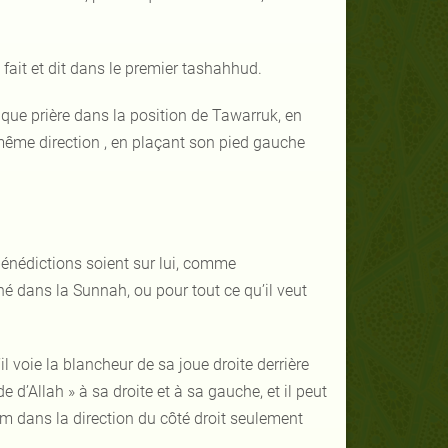
 a fait et dit dans le premier tashahhud.
aque prière dans la position de Tawarruk, en
même direction , en plaçant son pied gauche
s bénédictions soient sur lui, comme
 dans la Sunnah, ou pour tout ce qu’il veut
u’il voie la blancheur de sa joue droite derrière
de d’Allah » à sa droite et à sa gauche, et il peut
lim dans la direction du côté droit seulement