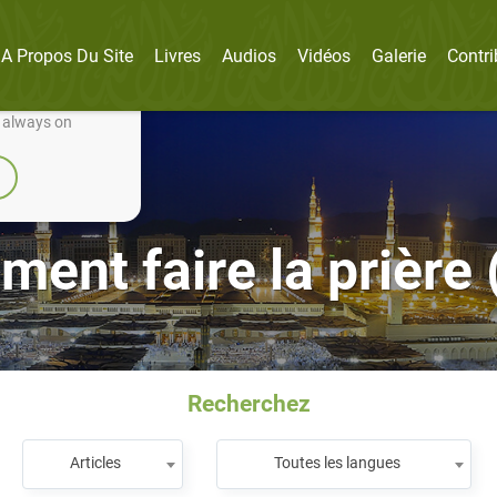
A Propos Du Site
Livres
Audios
Vidéos
Galerie
Contri
nually improve it.
e always on
ent faire la prière 
Recherchez
Articles
Toutes les langues