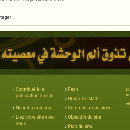
tager :
Contribué à la
Feqh
L'
au
publication du site
Guide To islam
vi
Noor international
Comment nous aider
Liez votre site avec
Objectifs du site
nous
Plan du site