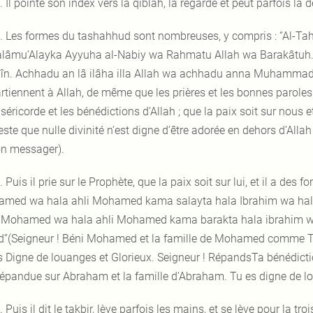
. Il pointe son index vers la qiblah, la regarde et peut parfois l
. Les formes du tashahhud sont nombreuses, y compris : “Al-Tahi
alâmu‘Alayka Ayyuha al-Nabiy wa Rahmatu Allah wa Barakâtuh. Al
hîn. Achhadu an lâ ilâha illa Allah wa achhadu anna Muhammad
tiennent à Allah, de même que les prières et les bonnes paroles. 
séricorde et les bénédictions d’Allah ; que la paix soit sur nous e
este que nulle divinité n’est digne d’être adorée en dehors d’All
on messager).
. Puis il prie sur le Prophète, que la paix soit sur lui, et il a des 
med wa hala ahli Mohamed kama salayta hala Ibrahim wa hala
 Mohamed wa hala ahli Mohamed kama barakta hala ibrahim wa
d”(Seigneur ! Béni Mohamed et la famille de Mohamed comme Tu
s Digne de louanges et Glorieux. Seigneur ! RépandsTa bénédic
 répandue sur Abraham et la famille d’Abraham. Tu es digne de lo
. Puis il dit le takbir, lève parfois les mains, et se lève pour la tr