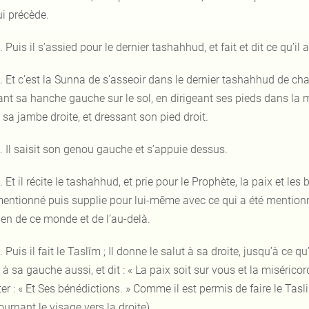
ui précède.
. Puis il s’assied pour le dernier tashahhud, et fait et dit ce qu’il
. Et c’est la Sunna de s’asseoir dans le dernier tashahhud de ch
ant sa hanche gauche sur le sol, en dirigeant ses pieds dans la 
sa jambe droite, et dressant son pied droit.
. Il saisit son genou gauche et s’appuie dessus.
. Et il récite le tashahhud, et prie pour le Prophète, la paix et le
entionné puis supplie pour lui-même avec ce qui a été mentionné
ien de ce monde et de l’au-delà.
. Puis il fait le Taslīm ; Il donne le salut à sa droite, jusqu’à ce q
t à sa gauche aussi, et dit : « La paix soit sur vous et la miséricor
er : « Et Ses bénédictions. » Comme il est permis de faire le Tas
ournant le visage vers la droite).