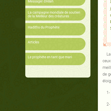
Messager d'Allah
La campagne mondiale de soutien
de la Meilleur des créatures
Hadiths du Prophète
Articles
La
Le prophète en tant que mari
ceux
meill
de g
éloi
1-
2-