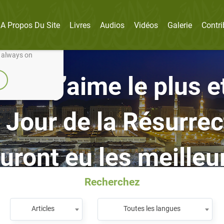
A Propos Du Site
Livres
Audios
Vidéos
Galerie
Contri
nually improve it.
e always on
que j’aime le plus e
 Jour de la Résurrec
uront eu les meilleu
Recherchez
Articles
Toutes les langues