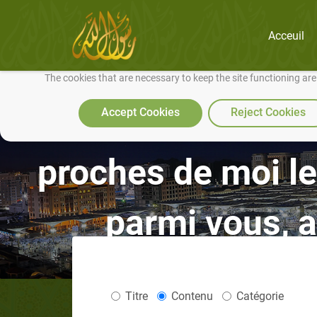
Acceuil
We use cookies to make our site work well for you and so we can conti
The cookies that are necessary to keep the site functioning ar
« Ceux d’entre vous 
Accept Cookies
Reject Cookies
proches de moi le
parmi vous, a
Titre
Contenu
Catégorie