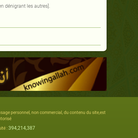
[en dénigrant les autres].
usage personnel, non commercial, du contenu du site,est
torisé
394,214,387
sité :