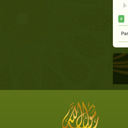
3-
#
Par