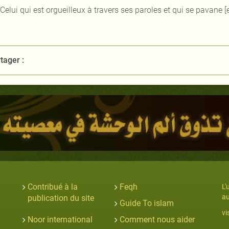
 Celui qui est orgueilleux à travers ses paroles et qui se pavane 
tager :
Contribué à la
Feqh
L'
au
publication du site
Guide To islam
vi
Noor international
Comment nous aider