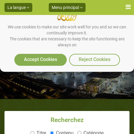
La langue
Menu principal
We use cookies to make our site work well for you and so we can
continually improve it.
The cookies that are necessary to keep the site functioning are
always on
L’étiquette du jeûne
Accept Cookies
Reject Cookies
Recherchez
Titre
Contenu
Catégorie