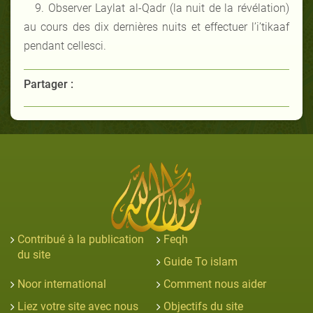
9. Observer Laylat al-Qadr (la nuit de la révélation)
au cours des dix dernières nuits et effectuer l’i’tikaaf
pendant cellesci.
Partager :
Contribué à la publication
Feqh
du site
Guide To islam
Noor international
Comment nous aider
Liez votre site avec nous
Objectifs du site