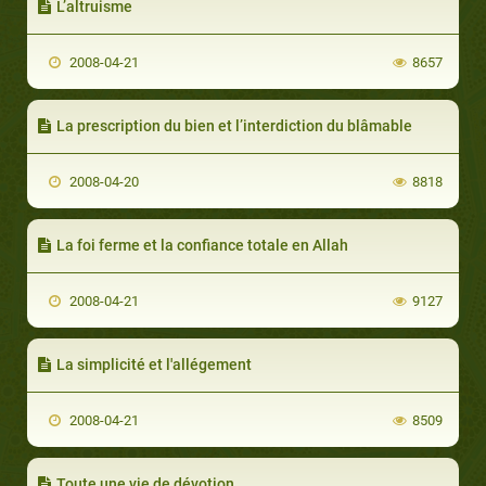
L’altruisme
2008-04-21
8657
La prescription du bien et l’interdiction du blâmable
2008-04-20
8818
La foi ferme et la confiance totale en Allah
2008-04-21
9127
La simplicité et l'allégement
2008-04-21
8509
Toute une vie de dévotion