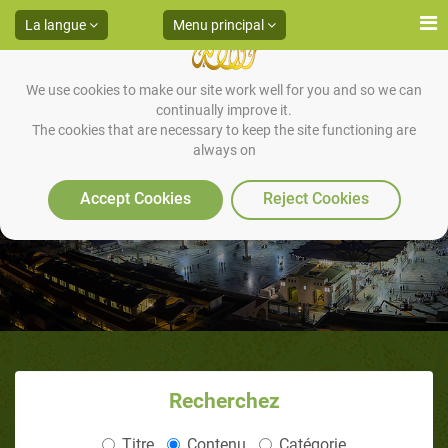
La langue
Menu principal
We use cookies to make our site work well for you and so we can
continually improve it.
The cookies that are necessary to keep the site functioning are
always on
L'élégance physique
Accept Cookies
Reject Cookies
Recherchez
Titre
Contenu
Catégorie