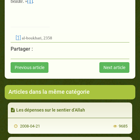
beauté. »
[1]
.
[1]
al-boukhari, 2358
Partager :
Previous article
Next article
Articles dans la même catégorie
Les dépenses sur le sentier d’Allah
2008-04-21
9685