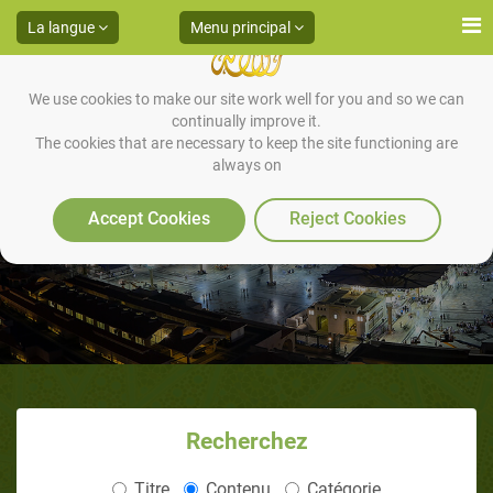
La langue
Menu principal
We use cookies to make our site work well for you and so we can
continually improve it.
The cookies that are necessary to keep the site functioning are
always on
Les Embouchures
Accept Cookies
Reject Cookies
Recherchez
Titre
Contenu
Catégorie