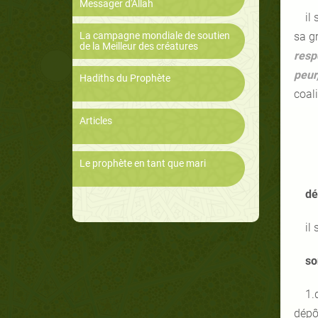
Messager d'Allah
il
La campagne mondiale de soutien
sa gr
de la Meilleur des créatures
respo
peur
Hadiths du Prophète
coali
Articles
Le prophète en tant que mari
dé
il
so
1.
dépô