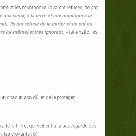
 terre et les montagnes l’avaient refusée, de par
 aux cieux, à la terre et aux montagnes la
al). ils ont refusé de la porter et en ont eu
ers lui-même] et très ignorant. »
(al-ahzâb, les
t un chacun son dû, et de le protéger.
xalté, dit : « et qui veillent à la sauvegarde des
 les croyants : 8)