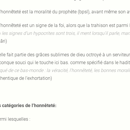
l’honnêteté est la moralité du prophète (bpsl), avant même son a
l’honnêteté est un signe de la foi, alors que la trahison est parmi 
« les signes d’un hypocrites sont trois, il ment lorsqu'il parle, m
âri)
elle fait partie des grâces sublimes de dieu octroyé à un serviteu
conque souci qui le touche ici bas. comme spécifié dans le hadit
é de ce bas-monde : la véracité, l'honnêteté, les bonnes moralité
thentique de l’exhortation)
s catégories de l’honnêteté:
rmi lesquelles :