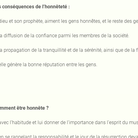
s conséquences de l’honnêteté :
dieu et son prophète, aiment les gens honnêtes, et le reste des g
la diffusion de la confiance parmi les membres de la société.
la propagation de la tranquillité et de la sérénité, ainsi que de la f
elle génère la bonne réputation entre les gens.
mment être honnête ?
avec l’habitude et lui donner de l’importance dans l’esprit du 
en se rappelant la responsabilité et le jour de la résurrection dev