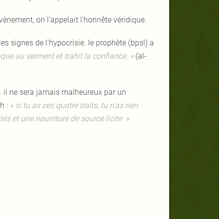
vènement, on l’appelait l’honnête véridique.
les signes de l’hypocrisie. le prophète (bpsl) a
anque au serment et trahit la confiance. »
(al-
r. il ne sera jamais malheureux par un
h :
« si tu as ces quatre traits, tu n'as rien
s et une nourriture de source licite. »