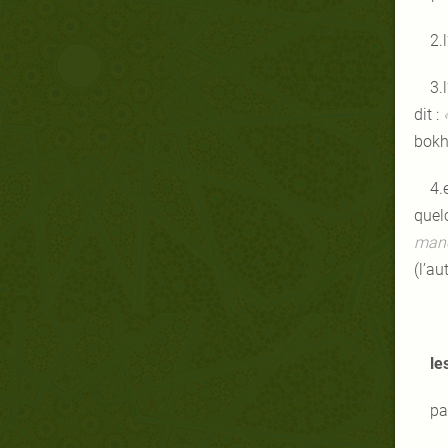
2.
3.
dit :
bokh
4.
quel
manqu
(l’au
le
pa