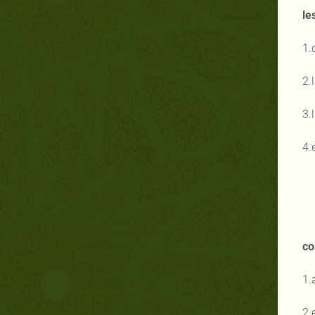
le
1.
2.
3.
4.
co
1.
2.