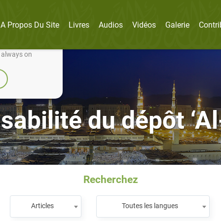
A Propos Du Site
Livres
Audios
Vidéos
Galerie
Contri
nually improve it.
e always on
sabilité du dépôt ‘
Recherchez
Articles
Toutes les langues