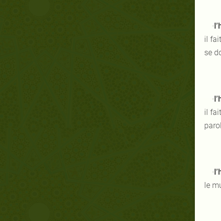
·
l’
il fa
se do
·
l’
il fa
paro
·
l
le mu