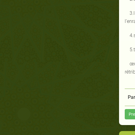
3.
l’en
4.
5.
œu
rétri
Par
Pre