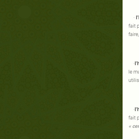
·
l
fait 
faire
·
l
le m
utili
·
l
fait 
«
cer