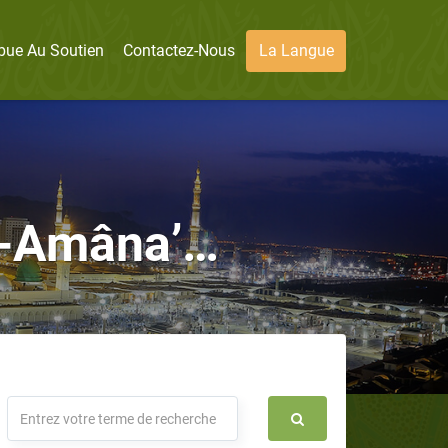
bue Au Soutien
Contactez-Nous
La Langue
Al-Amâna’…