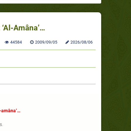
t ‘Al-Amâna’…
44584
2009/09/05
2026/08/06
al-amâna’…
s.