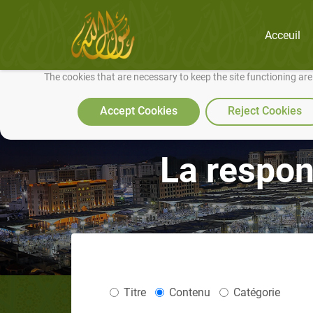
Acceuil
We use cookies to make our site work well for you and so we can conti
The cookies that are necessary to keep the site functioning ar
Accept Cookies
Reject Cookies
La respon
Titre
Contenu
Catégorie