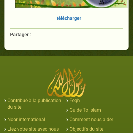
télécharger
Partager :
Contribué à la publication
Feqh
du site
Guide To islam
Noor international
Comment nous aider
Liez votre site avec nous
Objectifs du site