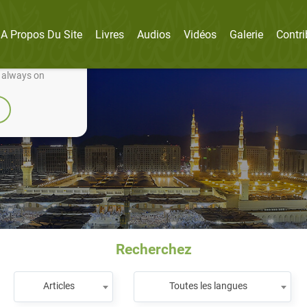
A Propos Du Site
Livres
Audios
Vidéos
Galerie
Contri
nually improve it.
e always on
Recherchez
Articles
Toutes les langues