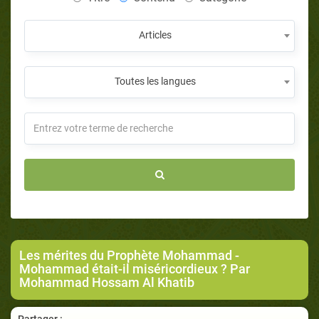
Articles
Toutes les langues
Les mérites du Prophète Mohammad
-
Mohammad était-il miséricordieux ? Par
Mohammad Hossam Al Khatib
Partager :