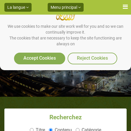
La langue
Menu principal
We use cookies to make our site work well for you and so we can
continually improve it.
The cookies that are necessary to keep the site functioning are
always on
Yousouf_Joseph-12
Accept Cookies
Reject Cookies
Recherchez
Titre
Contenu
Catégorie