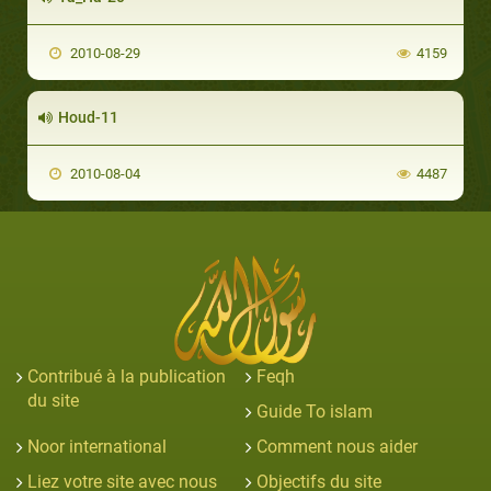
2010-08-29
4159
Houd-11
2010-08-04
4487
Contribué à la publication
Feqh
du site
Guide To islam
Noor international
Comment nous aider
Liez votre site avec nous
Objectifs du site