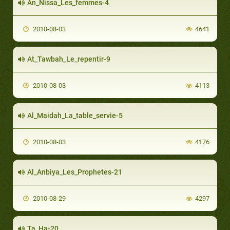
An_Nissa_Les_femmes-4
2010-08-03
4641
At_Tawbah_Le_repentir-9
2010-08-03
4113
Al_Maidah_La_table_servie-5
2010-08-03
4176
Al_Anbiya_Les_Prophetes-21
2010-08-29
4297
Ta_Ha-20