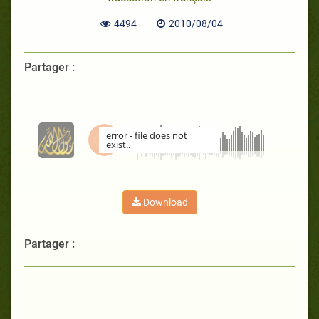
4494
2010/08/04
Partager :
error - file does not
exist..
00:00
Download
Partager :