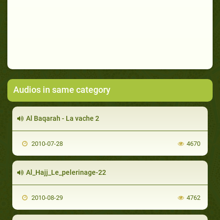
Audios in same category
Al Baqarah - La vache 2
2010-07-28
4670
Al_Hajj_Le_pelerinage-22
2010-08-29
4762